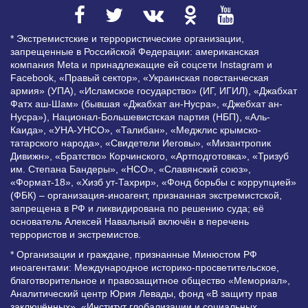
* Экстремистские и террористические организации,
запрещенные в Российской Федерации: американская
компания Meta и принадлежащие ей соцсети Instagram и
Facebook, «Правый сектор», «Украинская повстанческая
армия» (УПА), «Исламское государство» (ИГ, ИГИЛ), «Джабхат
Фатх аш-Шам» (бывшая «Джабхат ан-Нусра», «Джебхат ан-
Нусра»), Национал-Большевистская партия (НБП), «Аль-
Каида», «УНА-УНСО», «Талибан», «Меджлис крымско-
татарского народа», «Свидетели Иеговы», «Мизантропик
Дивижн», «Братство» Корчинского, «Артподготовка», «Тризуб
им. Степана Бандеры», «НСО», «Славянский союз»,
«Формат-18», «Хизб ут-Тахрир», «Фонд борьбы с коррупцией»
(ФБК) – организация-иноагент, признанная экстремистской,
запрещена в РФ и ликвидирована по решению суда; её
основатель Алексей Навальный включён в перечень
террористов и экстремистов.
* Организации и граждане, признанные Минюстом РФ
иноагентами: Международное историко-просветительское,
благотворительное и правозащитное общество «Мемориал»,
Аналитический центр Юрия Левады, фонд «В защиту прав
заключённых», «Институт глобализации и социальных