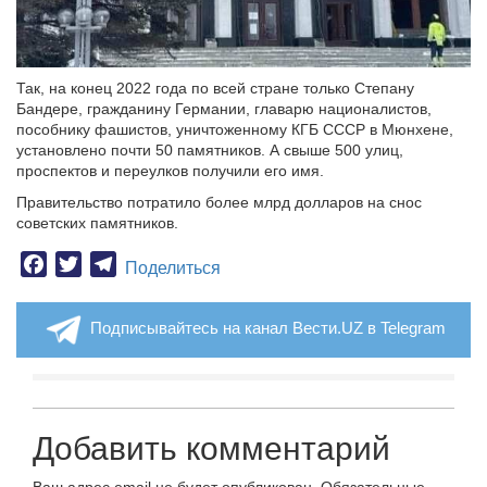
Так, на конец 2022 года по всей стране только Степану
Бандере, гражданину Германии, главарю националистов,
пособнику фашистов, уничтоженному КГБ СССР в Мюнхене,
установлено почти 50 памятников. А свыше 500 улиц,
проспектов и переулков получили его имя.
Правительство потратило более млрд долларов на снос
советских памятников.
Facebook
Twitter
Telegram
Поделиться
Подписывайтесь на канал Вести.UZ в Telegram
Добавить комментарий