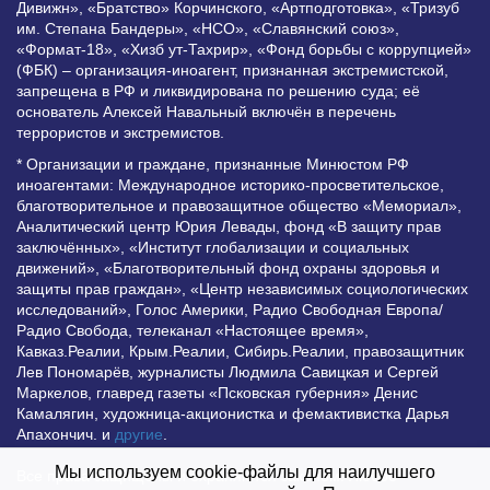
Дивижн», «Братство» Корчинского, «Артподготовка», «Тризуб
им. Степана Бандеры», «НСО», «Славянский союз»,
«Формат-18», «Хизб ут-Тахрир», «Фонд борьбы с коррупцией»
(ФБК) – организация-иноагент, признанная экстремистской,
запрещена в РФ и ликвидирована по решению суда; её
основатель Алексей Навальный включён в перечень
террористов и экстремистов.
* Организации и граждане, признанные Минюстом РФ
иноагентами: Международное историко-просветительское,
благотворительное и правозащитное общество «Мемориал»,
Аналитический центр Юрия Левады, фонд «В защиту прав
заключённых», «Институт глобализации и социальных
движений», «Благотворительный фонд охраны здоровья и
защиты прав граждан», «Центр независимых социологических
исследований», Голос Америки, Радио Свободная Европа/
Радио Свобода, телеканал «Настоящее время»,
Кавказ.Реалии, Крым.Реалии, Сибирь.Реалии, правозащитник
Лев Пономарёв, журналисты Людмила Савицкая и Сергей
Маркелов, главред газеты «Псковская губерния» Денис
Камалягин, художница-акционистка и фемактивистка Дарья
Апахончич. и
другие
.
Мы используем cookie-файлы для наилучшего
Все права защищены и охраняются законом. Любое