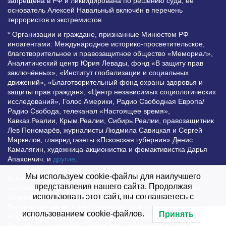
запрещена в РФ и ликвидирована по решению суда; её
основатель Алексей Навальный включён в перечень
террористов и экстремистов.
* Организации и граждане, признанные Минюстом РФ
иноагентами: Международное историко-просветительское,
благотворительное и правозащитное общество «Мемориал»,
Аналитический центр Юрия Левады, фонд «В защиту прав
заключённых», «Институт глобализации и социальных
движений», «Благотворительный фонд охраны здоровья и
защиты прав граждан», «Центр независимых социологических
исследований», Голос Америки, Радио Свободная Европа/
Радио Свобода, телеканал «Настоящее время»,
Кавказ.Реалии, Крым.Реалии, Сибирь.Реалии, правозащитник
Лев Пономарёв, журналисты Людмила Савицкая и Сергей
Маркелов, главред газеты «Псковская губерния» Денис
Камалягин, художница-акционистка и фемактивистка Дарья
Апахончич. и
другие
.
Мы используем cookie-файлы для наилучшего
Все права защищены и охраняются законом. Любое
представления нашего сайта. Продолжая
использование материалов сайта допустимо при условии
использовать этот сайт, вы соглашаетесь с
наличия активной гиперссылки на Vesti.UZ.
Редакция не несет ответственности за достоверность
использованием cookie-файлов.
Принять
информации, опубликованной в рекламных объявлениях.
Редакция может не разделять мнения авторов статей