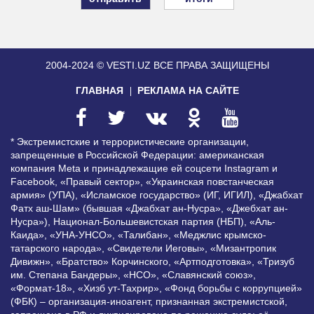
2004-2024 © VESTI.UZ
ВСЕ ПРАВА ЗАЩИЩЕНЫ
ГЛАВНАЯ
РЕКЛАМА НА САЙТЕ
* Экстремистские и террористические организации,
запрещенные в Российской Федерации: американская
компания Meta и принадлежащие ей соцсети Instagram и
Facebook, «Правый сектор», «Украинская повстанческая
армия» (УПА), «Исламское государство» (ИГ, ИГИЛ), «Джабхат
Фатх аш-Шам» (бывшая «Джабхат ан-Нусра», «Джебхат ан-
Нусра»), Национал-Большевистская партия (НБП), «Аль-
Каида», «УНА-УНСО», «Талибан», «Меджлис крымско-
татарского народа», «Свидетели Иеговы», «Мизантропик
Дивижн», «Братство» Корчинского, «Артподготовка», «Тризуб
им. Степана Бандеры», «НСО», «Славянский союз»,
«Формат-18», «Хизб ут-Тахрир», «Фонд борьбы с коррупцией»
(ФБК) – организация-иноагент, признанная экстремистской,