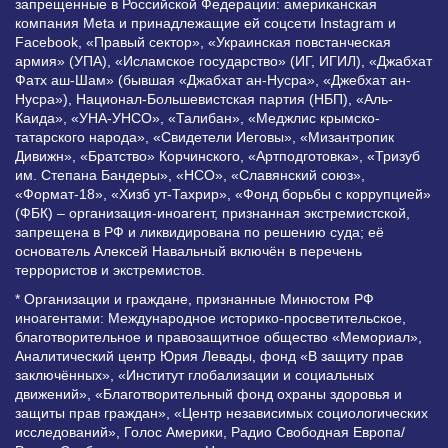
запрещенные в Российской Федерации: американская
компания Meta и принадлежащие ей соцсети Instagram и
Facebook, «Правый сектор», «Украинская повстанческая
армия» (УПА), «Исламское государство» (ИГ, ИГИЛ), «Джабхат
Фатх аш-Шам» (бывшая «Джабхат ан-Нусра», «Джебхат ан-
Нусра»), Национал-Большевистская партия (НБП), «Аль-
Каида», «УНА-УНСО», «Талибан», «Меджлис крымско-
татарского народа», «Свидетели Иеговы», «Мизантропик
Дивижн», «Братство» Корчинского, «Артподготовка», «Тризуб
им. Степана Бандеры», «НСО», «Славянский союз»,
«Формат-18», «Хизб ут-Тахрир», «Фонд борьбы с коррупцией»
(ФБК) – организация-иноагент, признанная экстремистской,
запрещена в РФ и ликвидирована по решению суда; её
основатель Алексей Навальный включён в перечень
террористов и экстремистов.
* Организации и граждане, признанные Минюстом РФ
иноагентами: Международное историко-просветительское,
благотворительное и правозащитное общество «Мемориал»,
Аналитический центр Юрия Левады, фонд «В защиту прав
заключённых», «Институт глобализации и социальных
движений», «Благотворительный фонд охраны здоровья и
защиты прав граждан», «Центр независимых социологических
исследований», Голос Америки, Радио Свободная Европа/