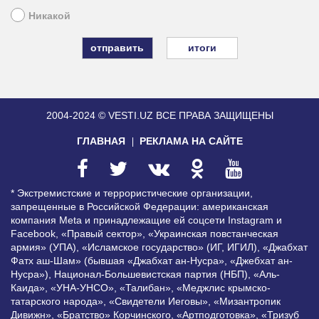
Никакой
итоги
2004-2024 © VESTI.UZ
ВСЕ ПРАВА ЗАЩИЩЕНЫ
ГЛАВНАЯ
РЕКЛАМА НА САЙТЕ
* Экстремистские и террористические организации,
запрещенные в Российской Федерации: американская
компания Meta и принадлежащие ей соцсети Instagram и
Facebook, «Правый сектор», «Украинская повстанческая
армия» (УПА), «Исламское государство» (ИГ, ИГИЛ), «Джабхат
Фатх аш-Шам» (бывшая «Джабхат ан-Нусра», «Джебхат ан-
Нусра»), Национал-Большевистская партия (НБП), «Аль-
Каида», «УНА-УНСО», «Талибан», «Меджлис крымско-
татарского народа», «Свидетели Иеговы», «Мизантропик
Дивижн», «Братство» Корчинского, «Артподготовка», «Тризуб