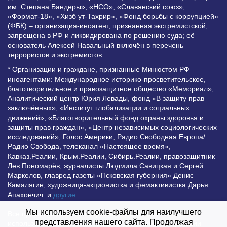
им. Степана Бандеры», «НСО», «Славянский союз»,
«Формат-18», «Хизб ут-Тахрир», «Фонд борьбы с коррупцией»
(ФБК) – организация-иноагент, признанная экстремистской,
запрещена в РФ и ликвидирована по решению суда; её
основатель Алексей Навальный включён в перечень
террористов и экстремистов.
* Организации и граждане, признанные Минюстом РФ
иноагентами: Международное историко-просветительское,
благотворительное и правозащитное общество «Мемориал»,
Аналитический центр Юрия Левады, фонд «В защиту прав
заключённых», «Институт глобализации и социальных
движений», «Благотворительный фонд охраны здоровья и
защиты прав граждан», «Центр независимых социологических
исследований», Голос Америки, Радио Свободная Европа/
Радио Свобода, телеканал «Настоящее время»,
Кавказ.Реалии, Крым.Реалии, Сибирь.Реалии, правозащитник
Лев Пономарёв, журналисты Людмила Савицкая и Сергей
Маркелов, главред газеты «Псковская губерния» Денис
Камалягин, художница-акционистка и фемактивистка Дарья
Апахончич. и
другие
.
Мы используем cookie-файлы для наилучшего
Все права защищены и охраняются законом. Любое
представления нашего сайта. Продолжая
использование материалов сайта допустимо при условии