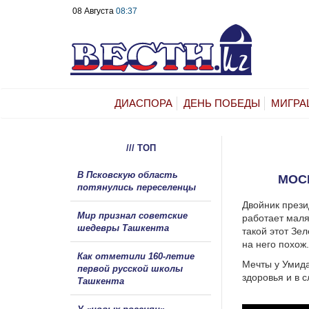
08 Августа
08:37
ДИАСПОРА
ДЕНЬ ПОБЕДЫ
МИГРА
/// ТОП
В Псковскую область
МОС
потянулись переселенцы
Двойник прези
Мир признал советские
работает мал
шедевры Ташкента
такой этот Зел
на него похож.
Как отметили 160-летие
Мечты у Умида
первой русской школы
здоровья и в с
Ташкента