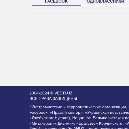
FACEBOOK
ОДНОКЛАССНИКИ
2004-2024 © VESTI.UZ
ВСЕ ПРАВА ЗАЩИЩЕНЫ
* Экстремистские и террористические организации
Facebook, «Правый сектор», «Украинская повстанч
«Джебхат ан-Нусра»), Национал-Большевистская п
«Мизантропик Дивижн», «Братство» Корчинского, «
борьбы с коррупцией» (ФБК) – организация-иноаге