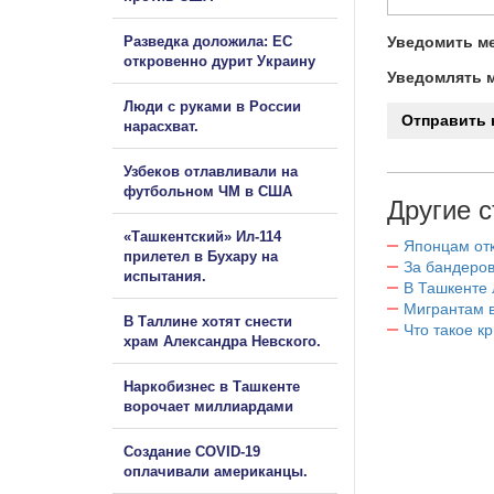
Разведка доложила: ЕС
Уведомить ме
откровенно дурит Украину
Уведомлять м
Люди с руками в России
нарасхват.
Узбеков отлавливали на
футбольном ЧМ в США
Другие с
«Ташкентский» Ил-114
Японцам отк
прилетел в Бухару на
За бандеров
испытания.
В Ташкенте 
Мигрантам в
В Таллине хотят снести
Что такое к
храм Александра Невского.
Наркобизнес в Ташкенте
ворочает миллиардами
Создание COVID-19
оплачивали американцы.