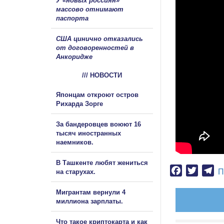
У «новых россиян»
массово отнимают
паспорта
США цинично отказались
от договоренностей в
Анкоридже
/// НОВОСТИ
Японцам откроют остров
Рихарда Зорге
За бандеровцев воюют 16
тысяч иностранных
наемников.
В Ташкенте любят жениться
Facebook
Twitter
Te
П
на старухах.
Мигрантам вернули 4
миллиона зарплаты.
Что такое криптокарта и как