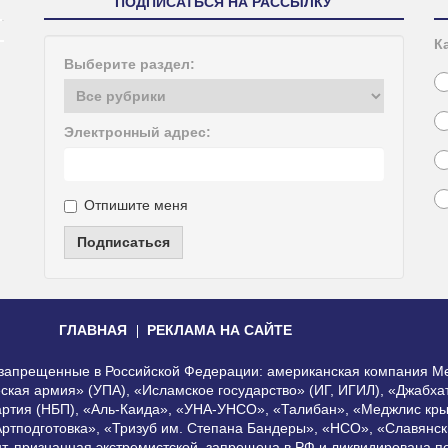
ПОДПИСАТЬСЯ НА РАССЫЛКУ
К
Выберите раздел:
Электронный адрес:
Отпишите меня
Подписаться
ГЛАВНАЯ
РЕКЛАМА НА САЙТЕ
, запрещенные в Российской Федерации: американская компания Me
еская армия» (УПА), «Исламское государство» (ИГ, ИГИЛ), «Джабх
артия (НБП), «Аль-Каида», «УНА-УНСО», «Талибан», «Меджлис кры
Артподготовка», «Тризуб им. Степана Бандеры», «НСО», «Славянск
нт, признанная экстремистской, запрещена в РФ и ликвидирована 