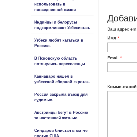
использовать в
повседневной жизни
Добав
Индийцы и белорусы
подкармливают Узбекистан.
Ваш адрес ema
Имя
*
Узбеки любят кататься в
Россию.
Email
*
В Псковскую область
потянулись переселенцы
Каннаваро нашел в
узбекской сборной «крота».
Комментарий
Россия закрыла въезд для
судимых.
Австрийцы бегут в Россию
за настоящей жизнью.
Синдаров блистал в матче
против США