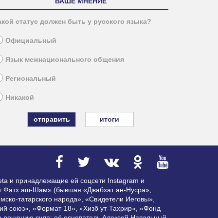
ВАШЕ МНЕНИЕ
акой статус должен быть у русского языка?
Официальный
Язык межнационального общения
Региональный
Никакой
итоги
ta и принадлежащие ей соцсети Instagram и
ат Фатх аш-Шам» (бывшая «Джабхат ан-Нусра»,
мско-татарского народа», «Свидетели Иеговы»,
ий союз», «Формат-18», «Хизб ут-Тахрир», «Фонд
по решению суда; её основатель Алексей Навальный