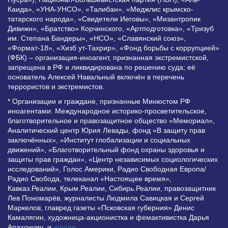
Каида», «УНА-УНСО», «Талибан», «Меджлис крымско-
татарского народа», «Свидетели Иеговы», «Мизантропик
Дивижн», «Братство» Корчинского, «Артподготовка», «Тризуб
им. Степана Бандеры», «НСО», «Славянский союз»,
«Формат-18», «Хизб ут-Тахрир», «Фонд борьбы с коррупцией»
(ФБК) – организация-иноагент, признанная экстремистской,
запрещена в РФ и ликвидирована по решению суда; её
основатель Алексей Навальный включён в перечень
террористов и экстремистов.
* Организации и граждане, признанные Минюстом РФ
иноагентами: Международное историко-просветительское,
благотворительное и правозащитное общество «Мемориал»,
Аналитический центр Юрия Левады, фонд «В защиту прав
заключённых», «Институт глобализации и социальных
движений», «Благотворительный фонд охраны здоровья и
защиты прав граждан», «Центр независимых социологических
исследований», Голос Америки, Радио Свободная Европа/
Радио Свобода, телеканал «Настоящее время»,
Кавказ.Реалии, Крым.Реалии, Сибирь.Реалии, правозащитник
Лев Пономарёв, журналисты Людмила Савицкая и Сергей
Маркелов, главред газеты «Псковская губерния» Денис
Камалягин, художница-акционистка и фемактивистка Дарья
Апахончич. и
другие
.