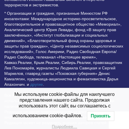
террористов и экстремистов.
* Организации и граждане, признанные Минюстом РФ
иноагентами: Международное историко-просветительское,
благотворительное и правозащитное общество «Мемориал»,
Аналитический центр Юрия Левады, фонд «В защиту прав
заключённых», «Институт глобализации и социальных
движений», «Благотворительный фонд охраны здоровья и
защиты прав граждан», «Центр независимых социологических
исследований», Голос Америки, Радио Свободная Европа/
Радио Свобода, телеканал «Настоящее время»,
Кавказ.Реалии, Крым.Реалии, Сибирь.Реалии, правозащитник
Лев Пономарёв, журналисты Людмила Савицкая и Сергей
Маркелов, главред газеты «Псковская губерния» Денис
Камалягин, художница-акционистка и фемактивистка Дарья
Апахончич. и
другие
.
Мы используем cookie-файлы для наилучшего
Все права защищены и охраняются законом. Любое
представления нашего сайта. Продолжая
использование материалов сайта допустимо при условии
использовать этот сайт, вы соглашаетесь с
наличия активной гиперссылки на Vesti.UZ.
Редакция не несет ответственности за достоверность
использованием cookie-файлов.
Принять
информации, опубликованной в рекламных объявлениях.
Редакция может не разделять мнения авторов статей
Подробнее…