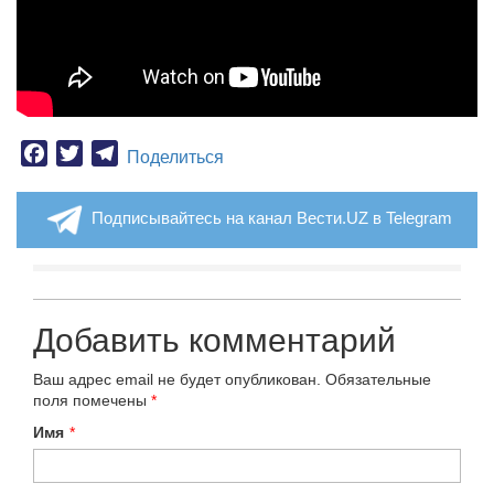
Facebook
Twitter
Telegram
Поделиться
Подписывайтесь на канал Вести.UZ в Telegram
Добавить комментарий
Ваш адрес email не будет опубликован.
Обязательные
поля помечены
*
Имя
*