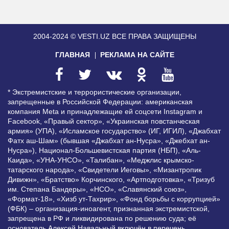
2004-2024 © VESTI.UZ
ВСЕ ПРАВА ЗАЩИЩЕНЫ
ГЛАВНАЯ
РЕКЛАМА НА САЙТЕ
* Экстремистские и террористические организации,
запрещенные в Российской Федерации: американская
компания Meta и принадлежащие ей соцсети Instagram и
Facebook, «Правый сектор», «Украинская повстанческая
армия» (УПА), «Исламское государство» (ИГ, ИГИЛ), «Джабхат
Фатх аш-Шам» (бывшая «Джабхат ан-Нусра», «Джебхат ан-
Нусра»), Национал-Большевистская партия (НБП), «Аль-
Каида», «УНА-УНСО», «Талибан», «Меджлис крымско-
татарского народа», «Свидетели Иеговы», «Мизантропик
Дивижн», «Братство» Корчинского, «Артподготовка», «Тризуб
им. Степана Бандеры», «НСО», «Славянский союз»,
«Формат-18», «Хизб ут-Тахрир», «Фонд борьбы с коррупцией»
(ФБК) – организация-иноагент, признанная экстремистской,
запрещена в РФ и ликвидирована по решению суда; её
основатель Алексей Навальный включён в перечень