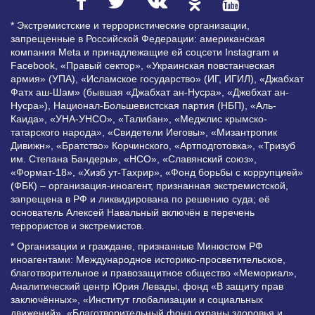
* Экстремистские и террористические организации,
запрещенные в Российской Федерации: американская
компания Meta и принадлежащие ей соцсети Instagram и
Facebook, «Правый сектор», «Украинская повстанческая
армия» (УПА), «Исламское государство» (ИГ, ИГИЛ), «Джабхат
Фатх аш-Шам» (бывшая «Джабхат ан-Нусра», «Джебхат ан-
Нусра»), Национал-Большевистская партия (НБП), «Аль-
Каида», «УНА-УНСО», «Талибан», «Меджлис крымско-
татарского народа», «Свидетели Иеговы», «Мизантропик
Дивижн», «Братство» Корчинского, «Артподготовка», «Тризуб
им. Степана Бандеры», «НСО», «Славянский союз»,
«Формат-18», «Хизб ут-Тахрир», «Фонд борьбы с коррупцией»
(ФБК) – организация-иноагент, признанная экстремистской,
запрещена в РФ и ликвидирована по решению суда; её
основатель Алексей Навальный включён в перечень
террористов и экстремистов.
* Организации и граждане, признанные Минюстом РФ
иноагентами: Международное историко-просветительское,
благотворительное и правозащитное общество «Мемориал»,
Аналитический центр Юрия Левады, фонд «В защиту прав
заключённых», «Институт глобализации и социальных
движений», «Благотворительный фонд охраны здоровья и