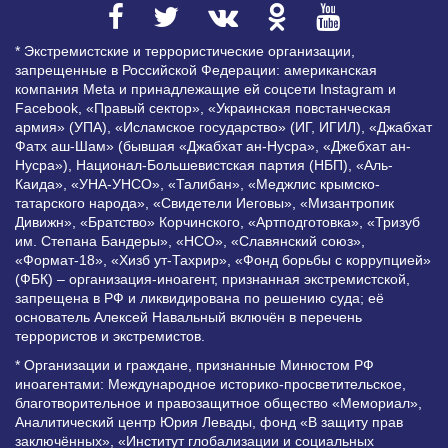
* Экстремистские и террористические организации,
запрещенные в Российской Федерации: американская
компания Meta и принадлежащие ей соцсети Instagram и
Facebook, «Правый сектор», «Украинская повстанческая
армия» (УПА), «Исламское государство» (ИГ, ИГИЛ), «Джабхат
Фатх аш-Шам» (бывшая «Джабхат ан-Нусра», «Джебхат ан-
Нусра»), Национал-Большевистская партия (НБП), «Аль-
Каида», «УНА-УНСО», «Талибан», «Меджлис крымско-
татарского народа», «Свидетели Иеговы», «Мизантропик
Дивижн», «Братство» Корчинского, «Артподготовка», «Тризуб
им. Степана Бандеры», «НСО», «Славянский союз»,
«Формат-18», «Хизб ут-Тахрир», «Фонд борьбы с коррупцией»
(ФБК) – организация-иноагент, признанная экстремистской,
запрещена в РФ и ликвидирована по решению суда; её
основатель Алексей Навальный включён в перечень
террористов и экстремистов.
* Организации и граждане, признанные Минюстом РФ
иноагентами: Международное историко-просветительское,
благотворительное и правозащитное общество «Мемориал»,
Аналитический центр Юрия Левады, фонд «В защиту прав
заключённых», «Институт глобализации и социальных