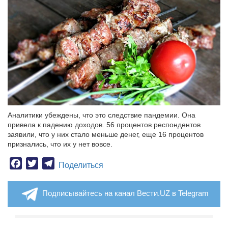
Аналитики убеждены, что это следствие пандемии. Она
привела к падению доходов. 56 процентов респондентов
заявили, что у них стало меньше денег, еще 16 процентов
признались, что их у нет вовсе.
Facebook
Twitter
Telegram
Поделиться
Подписывайтесь на канал Вести.UZ в Telegram