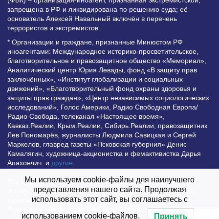
запрещена в РФ и ликвидирована по решению суда; её
основатель Алексей Навальный включён в перечень
террористов и экстремистов.
* Организации и граждане, признанные Минюстом РФ
иноагентами: Международное историко-просветительское,
благотворительное и правозащитное общество «Мемориал»,
Аналитический центр Юрия Левады, фонд «В защиту прав
заключённых», «Институт глобализации и социальных
движений», «Благотворительный фонд охраны здоровья и
защиты прав граждан», «Центр независимых социологических
исследований», Голос Америки, Радио Свободная Европа/
Радио Свобода, телеканал «Настоящее время»,
Кавказ.Реалии, Крым.Реалии, Сибирь.Реалии, правозащитник
Лев Пономарёв, журналисты Людмила Савицкая и Сергей
Маркелов, главред газеты «Псковская губерния» Денис
Камалягин, художница-акционистка и фемактивистка Дарья
Апахончич. и
другие
.
Мы используем cookie-файлы для наилучшего
Все права защищены и охраняются законом. Любое
представления нашего сайта. Продолжая
использование материалов сайта допустимо при условии
использовать этот сайт, вы соглашаетесь с
наличия активной гиперссылки на Vesti.UZ.
Редакция не несет ответственности за достоверность
использованием cookie-файлов.
Принять
информации, опубликованной в рекламных объявлениях.