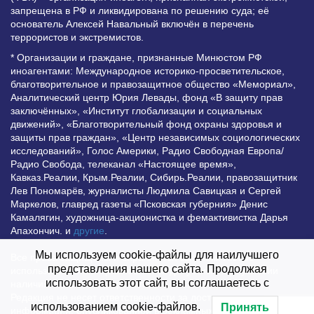
запрещена в РФ и ликвидирована по решению суда; её
основатель Алексей Навальный включён в перечень
террористов и экстремистов.
* Организации и граждане, признанные Минюстом РФ
иноагентами: Международное историко-просветительское,
благотворительное и правозащитное общество «Мемориал»,
Аналитический центр Юрия Левады, фонд «В защиту прав
заключённых», «Институт глобализации и социальных
движений», «Благотворительный фонд охраны здоровья и
защиты прав граждан», «Центр независимых социологических
исследований», Голос Америки, Радио Свободная Европа/
Радио Свобода, телеканал «Настоящее время»,
Кавказ.Реалии, Крым.Реалии, Сибирь.Реалии, правозащитник
Лев Пономарёв, журналисты Людмила Савицкая и Сергей
Маркелов, главред газеты «Псковская губерния» Денис
Камалягин, художница-акционистка и фемактивистка Дарья
Апахончич. и
другие
.
Мы используем cookie-файлы для наилучшего
Все права защищены и охраняются законом. Любое
представления нашего сайта. Продолжая
использование материалов сайта допустимо при условии
использовать этот сайт, вы соглашаетесь с
наличия активной гиперссылки на Vesti.UZ.
Редакция не несет ответственности за достоверность
использованием cookie-файлов.
Принять
информации, опубликованной в рекламных объявлениях.