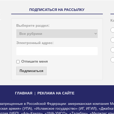
ПОДПИСАТЬСЯ НА РАССЫЛКУ
К
Выберите раздел:
Электронный адрес:
Отпишите меня
Подписаться
ГЛАВНАЯ
РЕКЛАМА НА САЙТЕ
, запрещенные в Российской Федерации: американская компания Me
еская армия» (УПА), «Исламское государство» (ИГ, ИГИЛ), «Джабх
артия (НБП), «Аль-Каида», «УНА-УНСО», «Талибан», «Меджлис кры