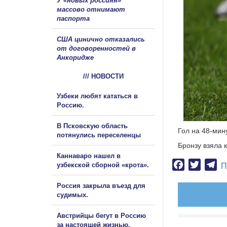
У «новых россиян»
массово отнимают
паспорта
США цинично отказались
от договоренностей в
Анкоридже
/// НОВОСТИ
Узбеки любят кататься в
Россию.
В Псковскую область
Гол на 48-мин
потянулись переселенцы
Бронзу взяла 
Каннаваро нашел в
Facebook
Twitter
Te
узбекской сборной «крота».
П
Россия закрыла въезд для
судимых.
Австрийцы бегут в Россию
за настоящей жизнью.