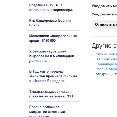
Создание COVID-19
Уведомить ме
оплачивали американцы.
Уведомлять м
Как бандеровцы Берлин
брали
Мошенники «попросили» за
кредит $420 000.
Другие с
Узбекская «кубышка»
Узбеки любя
выросла на 8 миллиардов
В Псковскую
долларов.
Каннаваро н
Россия закр
В Ташкенте прошла
Австрийцы б
закрытая премьера фильма
о Шарафе Рашидове.
Таксиста выдворили за
отказ везти ветерана СВО.
Россия обложила
мигрантов золотыми
пошлинами.