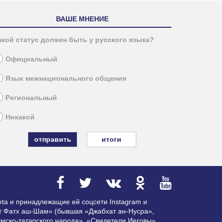
ВАШЕ МНЕНИЕ
акой статус должен быть у русского языка?
Официальный
Язык межнационального общения
Региональный
Никакой
итоги
ta и принадлежащие ей соцсети Instagram и
ат Фатх аш-Шам» (бывшая «Джабхат ан-Нусра»,
мско-татарского народа», «Свидетели Иеговы»,