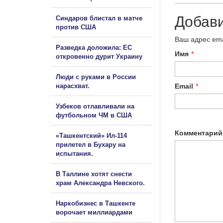
Добав
Синдаров блистал в матче
против США
Ваш адрес ema
Разведка доложила: ЕС
Имя
*
откровенно дурит Украину
Люди с руками в России
нарасхват.
Email
*
Узбеков отлавливали на
футбольном ЧМ в США
Комментарий
«Ташкентский» Ил-114
прилетел в Бухару на
испытания.
В Таллине хотят снести
храм Александра Невского.
Наркобизнес в Ташкенте
ворочает миллиардами