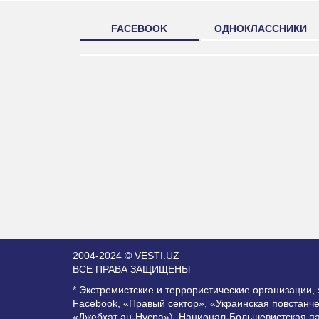
FACEBOOK
ОДНОКЛАССНИКИ
2004-2024 © VESTI.UZ
ВСЕ ПРАВА ЗАЩИЩЕНЫ
* Экстремистские и террористические организации
Facebook, «Правый сектор», «Украинская повстанч
«Джебхат ан-Нусра»), Национал-Большевистская п