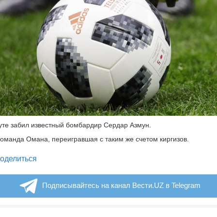
уте забил известный бомбардир Сердар Азмун.
команда Омана, переигравшая с таким же счетом киргизов.
legram
оделиться
Подписывайтесь на канал Вести.UZ в Telegram