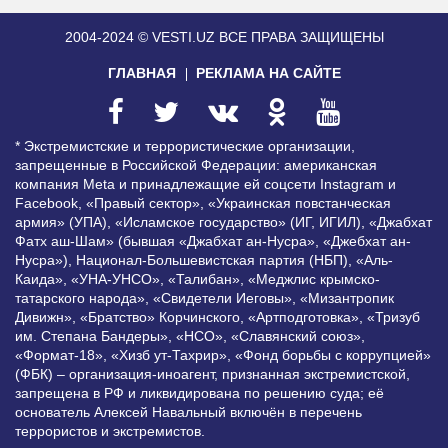
2004-2024 © VESTI.UZ
ВСЕ ПРАВА ЗАЩИЩЕНЫ
ГЛАВНАЯ
РЕКЛАМА НА САЙТЕ
* Экстремистские и террористические организации,
запрещенные в Российской Федерации: американская
компания Meta и принадлежащие ей соцсети Instagram и
Facebook, «Правый сектор», «Украинская повстанческая
армия» (УПА), «Исламское государство» (ИГ, ИГИЛ), «Джабхат
Фатх аш-Шам» (бывшая «Джабхат ан-Нусра», «Джебхат ан-
Нусра»), Национал-Большевистская партия (НБП), «Аль-
Каида», «УНА-УНСО», «Талибан», «Меджлис крымско-
татарского народа», «Свидетели Иеговы», «Мизантропик
Дивижн», «Братство» Корчинского, «Артподготовка», «Тризуб
им. Степана Бандеры», «НСО», «Славянский союз»,
«Формат-18», «Хизб ут-Тахрир», «Фонд борьбы с коррупцией»
(ФБК) – организация-иноагент, признанная экстремистской,
запрещена в РФ и ликвидирована по решению суда; её
основатель Алексей Навальный включён в перечень
террористов и экстремистов.