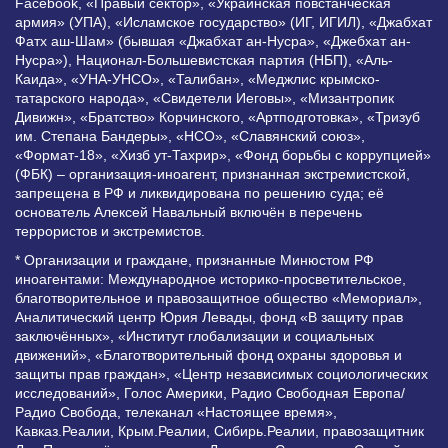
Facebook, «Правый сектор», «Украинская повстанческая
армия» (УПА), «Исламское государство» (ИГ, ИГИЛ), «Джабхат
Фатх аш-Шам» (бывшая «Джабхат ан-Нусра», «Джебхат ан-
Нусра»), Национал-Большевистская партия (НБП), «Аль-
Каида», «УНА-УНСО», «Талибан», «Меджлис крымско-
татарского народа», «Свидетели Иеговы», «Мизантропик
Дивижн», «Братство» Корчинского, «Артподготовка», «Тризуб
им. Степана Бандеры», «НСО», «Славянский союз»,
«Формат-18», «Хизб ут-Тахрир», «Фонд борьбы с коррупцией»
(ФБК) – организация-иноагент, признанная экстремистской,
запрещена в РФ и ликвидирована по решению суда; её
основатель Алексей Навальный включён в перечень
террористов и экстремистов.
* Организации и граждане, признанные Минюстом РФ
иноагентами: Международное историко-просветительское,
благотворительное и правозащитное общество «Мемориал»,
Аналитический центр Юрия Левады, фонд «В защиту прав
заключённых», «Институт глобализации и социальных
движений», «Благотворительный фонд охраны здоровья и
защиты прав граждан», «Центр независимых социологических
исследований», Голос Америки, Радио Свободная Европа/
Радио Свобода, телеканал «Настоящее время»,
Кавказ.Реалии, Крым.Реалии, Сибирь.Реалии, правозащитник