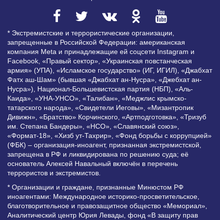
* Экстремистские и террористические организации,
запрещенные в Российской Федерации: американская
компания Meta и принадлежащие ей соцсети Instagram и
Facebook, «Правый сектор», «Украинская повстанческая
армия» (УПА), «Исламское государство» (ИГ, ИГИЛ), «Джабхат
Фатх аш-Шам» (бывшая «Джабхат ан-Нусра», «Джебхат ан-
Нусра»), Национал-Большевистская партия (НБП), «Аль-
Каида», «УНА-УНСО», «Талибан», «Меджлис крымско-
татарского народа», «Свидетели Иеговы», «Мизантропик
Дивижн», «Братство» Корчинского, «Артподготовка», «Тризуб
им. Степана Бандеры», «НСО», «Славянский союз»,
«Формат-18», «Хизб ут-Тахрир», «Фонд борьбы с коррупцией»
(ФБК) – организация-иноагент, признанная экстремистской,
запрещена в РФ и ликвидирована по решению суда; её
основатель Алексей Навальный включён в перечень
террористов и экстремистов.
* Организации и граждане, признанные Минюстом РФ
иноагентами: Международное историко-просветительское,
благотворительное и правозащитное общество «Мемориал»,
Аналитический центр Юрия Левады, фонд «В защиту прав