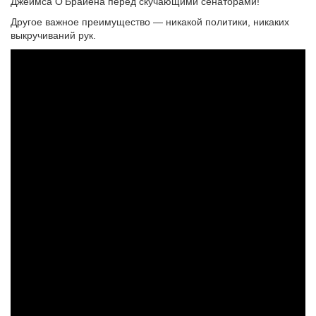
Джеймса О’Брайена перед скучающими сенаторами!
Другое важное преимущество — никакой политики, никаких
выкручиваний рук.