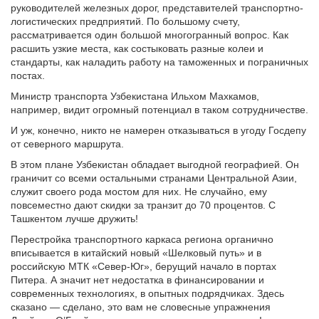
руководителей железных дорог, представителей транспортно-
логистических предприятий. По большому счету,
рассматривается один большой многогранный вопрос. Как
расшить узкие места, как состыковать разные колеи и
стандарты, как наладить работу на таможенных и пограничных
постах.
Министр транспорта Узбекистана Ильхом Махкамов,
например, видит огромный потенциал в таком сотрудничестве.
И уж, конечно, никто не намерен отказываться в угоду Госдепу
от северного маршрута.
В этом плане Узбекистан обладает выгодной географией. Он
граничит со всеми остальными странами Центральной Азии,
служит своего рода мостом для них. Не случайно, ему
повсеместно дают скидки за транзит до 70 процентов. С
Ташкентом лучше дружить!
Перестройка транспортного каркаса региона органично
вписывается в китайский новый «Шелковый путь» и в
российскую МТК «Север-Юг», берущий начало в портах
Питера. А значит нет недостатка в финансировании и
современных технологиях, в опытных подрядчиках. Здесь
сказано — сделано, это вам не словесные упражнения