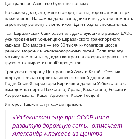
Центральная Азия, все будет по-нашему.
На самом деле, это, мягко говоря, понты, хорошая мина при
плохой игре. На самом деле, западники и не думали помогать
огромному региону с логистикой. Да и поздно спохватились.
Так, Евразийский банк развития, действующий в рамках ЕАЭС,
уже продвигает Концепцию Евразийского транспортного
каркаса. Его массив — это 50 тысяч километров шоссе,
речных, морских и железнодорожных путей. Если всю эту
махину поставить под один контроль и скоординировать, то
грузопоток вырастет на 40 процентов!
Тронулся в сторону Центральной Азии и Китай . Осенью
стартует начало строительства железной дороги из
Поднебесной через горы Киргизии и долины Узбекистана с
выходом на порты Пакистана, Ирана, Казахстана, России и
Азербайджана. Какая Армения! Какой Госдеп!
Интерес Ташкента тут самый прямой.
«Узбекистан еще при СССР имел
развитую дорожную сеть, -отмечает
Александр Алексеев из Центра