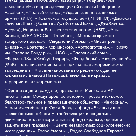
запрещенные в Российской Федерации: американская
компания Meta и принадлежащие ей соцсети Instagram и
Facebook, «Правый сектор», «Украинская повстанческая
армия» (УПА), «Исламское государство» (ИГ, ИГИЛ), «Джабхат
Фатх аш-Шам» (бывшая «Джабхат ан-Нусра», «Джебхат ан-
Нусра»), Национал-Большевистская партия (НБП), «Аль-
Каида», «УНА-УНСО», «Талибан», «Меджлис крымско-
татарского народа», «Свидетели Иеговы», «Мизантропик
Дивижн», «Братство» Корчинского, «Артподготовка», «Тризуб
им. Степана Бандеры», «НСО», «Славянский союз»,
«Формат-18», «Хизб ут-Тахрир», «Фонд борьбы с коррупцией»
(ФБК) – организация-иноагент, признанная экстремистской,
запрещена в РФ и ликвидирована по решению суда; её
основатель Алексей Навальный включён в перечень
террористов и экстремистов.
* Организации и граждане, признанные Минюстом РФ
иноагентами: Международное историко-просветительское,
благотворительное и правозащитное общество «Мемориал»,
Аналитический центр Юрия Левады, фонд «В защиту прав
заключённых», «Институт глобализации и социальных
движений», «Благотворительный фонд охраны здоровья и
защиты прав граждан», «Центр независимых социологических
исследований», Голос Америки, Радио Свободная Европа/