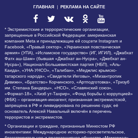
ГЛАВНАЯ
РЕКЛАМА НА САЙТЕ
* Экстремистские и террористические организации,
запрещенные в Российской Федерации: американская
компания Meta и принадлежащие ей соцсети Instagram и
Facebook, «Правый сектор», «Украинская повстанческая
армия» (УПА), «Исламское государство» (ИГ, ИГИЛ), «Джабхат
Фатх аш-Шам» (бывшая «Джабхат ан-Нусра», «Джебхат ан-
Нусра»), Национал-Большевистская партия (НБП), «Аль-
Каида», «УНА-УНСО», «Талибан», «Меджлис крымско-
татарского народа», «Свидетели Иеговы», «Мизантропик
Дивижн», «Братство» Корчинского, «Артподготовка», «Тризуб
им. Степана Бандеры», «НСО», «Славянский союз»,
«Формат-18», «Хизб ут-Тахрир», «Фонд борьбы с коррупцией»
(ФБК) – организация-иноагент, признанная экстремистской,
запрещена в РФ и ликвидирована по решению суда; её
основатель Алексей Навальный включён в перечень
террористов и экстремистов.
* Организации и граждане, признанные Минюстом РФ
иноагентами: Международное историко-просветительское,
благотворительное и правозащитное общество «Мемориал»,