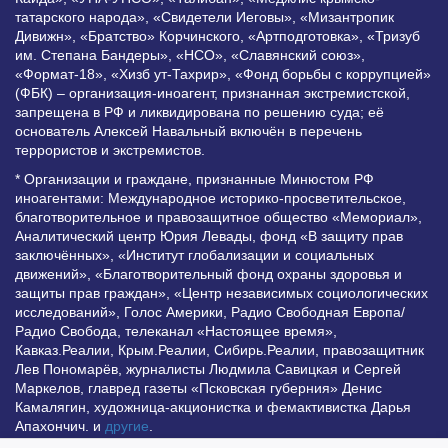
татарского народа», «Свидетели Иеговы», «Мизантропик
Дивижн», «Братство» Корчинского, «Артподготовка», «Тризуб
им. Степана Бандеры», «НСО», «Славянский союз»,
«Формат-18», «Хизб ут-Тахрир», «Фонд борьбы с коррупцией»
(ФБК) – организация-иноагент, признанная экстремистской,
запрещена в РФ и ликвидирована по решению суда; её
основатель Алексей Навальный включён в перечень
террористов и экстремистов.
* Организации и граждане, признанные Минюстом РФ
иноагентами: Международное историко-просветительское,
благотворительное и правозащитное общество «Мемориал»,
Аналитический центр Юрия Левады, фонд «В защиту прав
заключённых», «Институт глобализации и социальных
движений», «Благотворительный фонд охраны здоровья и
защиты прав граждан», «Центр независимых социологических
исследований», Голос Америки, Радио Свободная Европа/
Радио Свобода, телеканал «Настоящее время»,
Кавказ.Реалии, Крым.Реалии, Сибирь.Реалии, правозащитник
Лев Пономарёв, журналисты Людмила Савицкая и Сергей
Маркелов, главред газеты «Псковская губерния» Денис
Камалягин, художница-акционистка и фемактивистка Дарья
Апахончич. и
другие
.