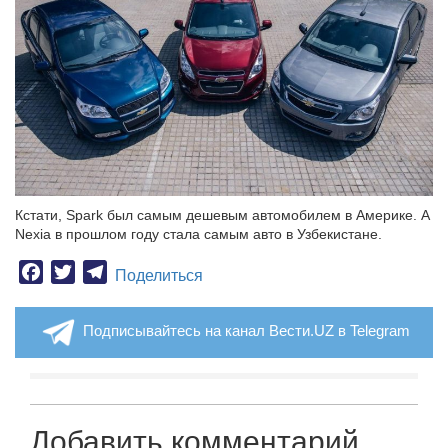
Кстати, Spark был самым дешевым автомобилем в Америке. А
Nexia в прошлом году стала самым авто в Узбекистане.
Facebook
Twitter
Telegram
Поделиться
Подписывайтесь на канал Вести.UZ в Telegram
Добавить комментарий