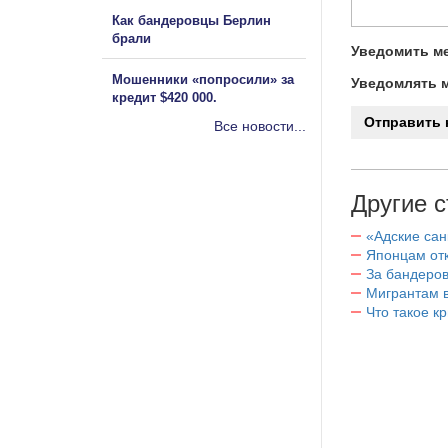
Как бандеровцы Берлин
брали
Уведомить ме
Мошенники «попросили» за
Уведомлять м
кредит $420 000.
Все новости...
Другие с
«Адские са
Японцам отк
За бандеров
Мигрантам в
Что такое к