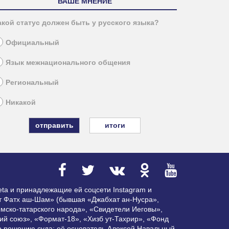
ВАШЕ МНЕНИЕ
акой статус должен быть у русского языка?
Официальный
Язык межнационального общения
Региональный
Никакой
итоги
ta и принадлежащие ей соцсети Instagram и
ат Фатх аш-Шам» (бывшая «Джабхат ан-Нусра»,
мско-татарского народа», «Свидетели Иеговы»,
ий союз», «Формат-18», «Хизб ут-Тахрир», «Фонд
по решению суда; её основатель Алексей Навальный