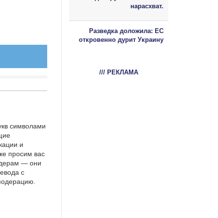
нарасхват.
Разведка доложила: ЕС
откровенно дурит Украину
/// РЕКЛАМА
укв символами
щие
кации и
же просим вас
идерам — они
евода с
 модерацию.