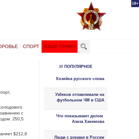
18+
ОРОВЬЕ
СПОРТ
ВАШЕ ПРАВО
/// ПОПУЛЯРНОЕ
Хозяйка русского слова
порт,
Узбеков отлавливали на
футбольном ЧМ в США
солодового
сравнению с
Что показывают делом
одом: 250,5
Азиза Хакимова
авляет $212,8
Люди с руками в России