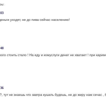
ри
:
:03
деньги уходят, не до пива сейчас населению!
:48
ого стоить стало ! На еду и комуслуги денег не хватает ! при кари
:
:36
?, тут не знаешь что завтра кушать будешь, не до жиру нам сечас ,