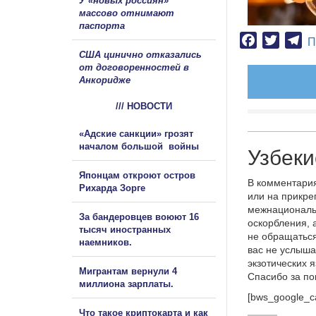
У «новых россиян»
массово отнимают
паспорта
Facebook
Twitter
Te
П
США цинично отказались
от договоренностей в
Анкоридже
/// НОВОСТИ
«Адские санкции» грозят
началом большой войны
Узбеки
Японцам откроют остров
В комментария
Рихарда Зорге
или на прикре
межнациональ
За бандеровцев воюют 16
оскорбления, 
тысяч иностранных
не обращаться
наемников.
вас не услыша
экзотических 
Мигрантам вернули 4
Спасибо за п
миллиона зарплаты.
[bws_google_c
Что такое криптокарта и как