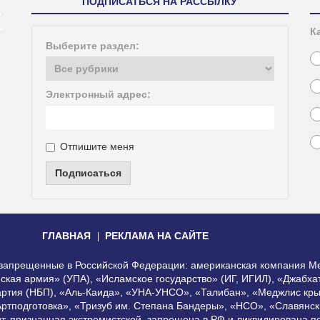
ПОДПИСАТЬСЯ НА РАССЫЛКУ
К
Выберите раздел:
Электронный адрес:
Отпишите меня
Подписаться
ГЛАВНАЯ
РЕКЛАМА НА САЙТЕ
, запрещенные в Российской Федерации: американская компания Me
еская армия» (УПА), «Исламское государство» (ИГ, ИГИЛ), «Джабх
артия (НБП), «Аль-Каида», «УНА-УНСО», «Талибан», «Меджлис кры
Артподготовка», «Тризуб им. Степана Бандеры», «НСО», «Славянск
нт, признанная экстремистской, запрещена в РФ и ликвидирована 