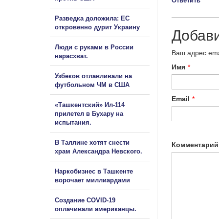
Ответить
Разведка доложила: ЕС
откровенно дурит Украину
Добав
Люди с руками в России
Ваш адрес ema
нарасхват.
Имя
*
Узбеков отлавливали на
футбольном ЧМ в США
Email
*
«Ташкентский» Ил-114
прилетел в Бухару на
испытания.
В Таллине хотят снести
Комментарий
храм Александра Невского.
Наркобизнес в Ташкенте
ворочает миллиардами
Создание COVID-19
оплачивали американцы.