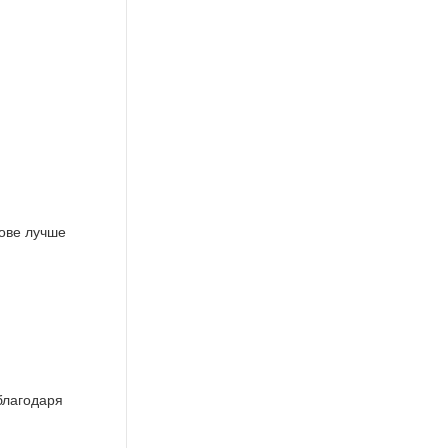
мове лучше
 благодаря