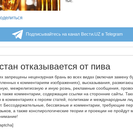
тыс.
legram
оделиться
Подписывайтесь на канал Вести.UZ в Telegram
стан отказывается от пива
х запрещены нецензурная брань во всех видах (включая замену б
пленных к комментариям изображениях), высказывания, разжигаю
ную, межрелигиозную и иную рознь, рекламные сообщения, прово
а также комментарии, содержащие ссылки на сторонние сайты. Так
 в комментариях к героям статей, политикам и международным л
т. Бессодержательные, бессвязные и комментарии, требующие пер
языков, а также конспирологические теории и проекции не пройдут
онимание!
aptcha]