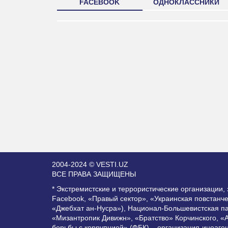
FACEBOOK
ОДНОКЛАССНИКИ
2004-2024 © VESTI.UZ
ВСЕ ПРАВА ЗАЩИЩЕНЫ
* Экстремистские и террористические организации
Facebook, «Правый сектор», «Украинская повстанч
«Джебхат ан-Нусра»), Национал-Большевистская п
«Мизантропик Дивижн», «Братство» Корчинского, «
борьбы с коррупцией» (ФБК) – организация-иноаге