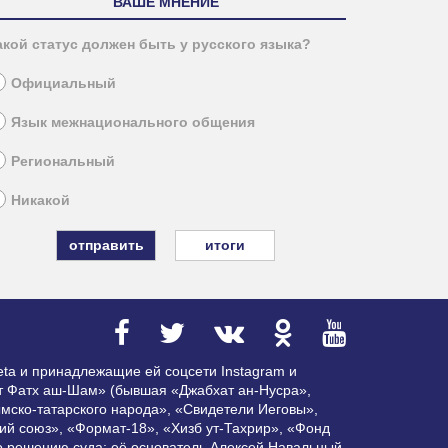
ВАШЕ МНЕНИЕ
акой статус должен быть у русского языка?
Официальный
Язык межнационального общения
Региональный
Никакой
итоги
ta и принадлежащие ей соцсети Instagram и
ат Фатх аш-Шам» (бывшая «Джабхат ан-Нусра»,
мско-татарского народа», «Свидетели Иеговы»,
ий союз», «Формат-18», «Хизб ут-Тахрир», «Фонд
по решению суда; её основатель Алексей Навальный