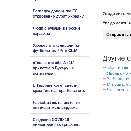
Разведка доложила: ЕС
Уведомить ме
откровенно дурит Украину
Уведомлять м
Люди с руками в России
нарасхват.
Узбеков отлавливали на
футбольном ЧМ в США
Другие с
«Ташкентский» Ил-114
«Адские са
прилетел в Бухару на
Японцам отк
испытания.
За бандеров
Мигрантам в
В Таллине хотят снести
Что такое к
храм Александра Невского.
Наркобизнес в Ташкенте
ворочает миллиардами
Создание COVID-19
оплачивали американцы.