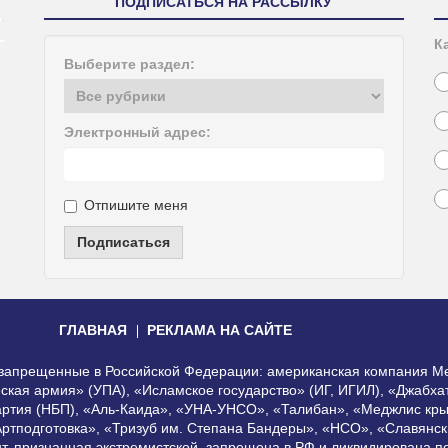
ПОДПИСАТЬСЯ НА РАССЫЛКУ
К
Выберите раздел:
Электронный адрес:
Отпишите меня
Подписаться
ГЛАВНАЯ
РЕКЛАМА НА САЙТЕ
, запрещенные в Российской Федерации: американская компания Me
еская армия» (УПА), «Исламское государство» (ИГ, ИГИЛ), «Джабх
артия (НБП), «Аль-Каида», «УНА-УНСО», «Талибан», «Меджлис кры
Артподготовка», «Тризуб им. Степана Бандеры», «НСО», «Славянск
нт, признанная экстремистской, запрещена в РФ и ликвидирована 