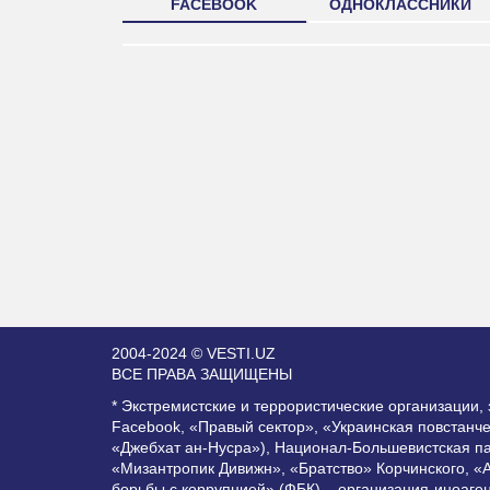
FACEBOOK
ОДНОКЛАССНИКИ
2004-2024 © VESTI.UZ
ВСЕ ПРАВА ЗАЩИЩЕНЫ
* Экстремистские и террористические организации
Facebook, «Правый сектор», «Украинская повстанч
«Джебхат ан-Нусра»), Национал-Большевистская п
«Мизантропик Дивижн», «Братство» Корчинского, «
борьбы с коррупцией» (ФБК) – организация-иноаге