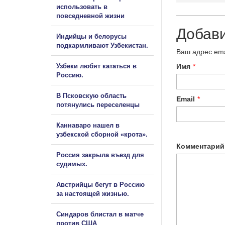
использовать в
повседневной жизни
Добав
Индийцы и белорусы
подкармливают Узбекистан.
Ваш адрес ema
Узбеки любят кататься в
Имя
*
Россию.
В Псковскую область
Email
*
потянулись переселенцы
Каннаваро нашел в
узбекской сборной «крота».
Комментарий
Россия закрыла въезд для
судимых.
Австрийцы бегут в Россию
за настоящей жизнью.
Синдаров блистал в матче
против США