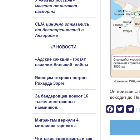
У «новых россиян»
массово отнимают
паспорта
США цинично отказались
от договоренностей в
Анкоридже
/// НОВОСТИ
«Адские санкции» грозят
началом большой войны
Японцам откроют остров
Рихарда Зорге
Он призван ст
За бандеровцев воюют 16
доходит до Пе
тысяч иностранных
наемников.
Facebook
Twitter
Te
П
Мигрантам вернули 4
миллиона зарплаты.
Что такое криптокарта и как