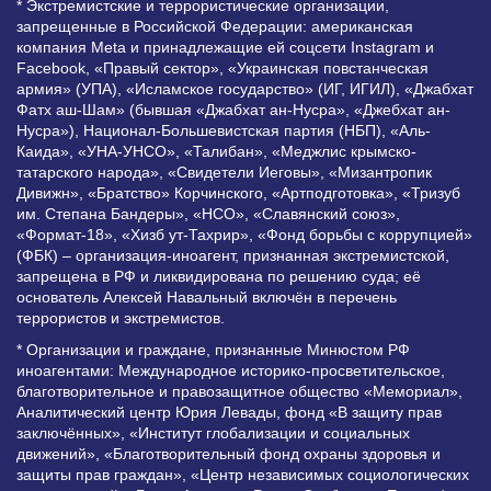
* Экстремистские и террористические организации,
запрещенные в Российской Федерации: американская
компания Meta и принадлежащие ей соцсети Instagram и
Facebook, «Правый сектор», «Украинская повстанческая
армия» (УПА), «Исламское государство» (ИГ, ИГИЛ), «Джабхат
Фатх аш-Шам» (бывшая «Джабхат ан-Нусра», «Джебхат ан-
Нусра»), Национал-Большевистская партия (НБП), «Аль-
Каида», «УНА-УНСО», «Талибан», «Меджлис крымско-
татарского народа», «Свидетели Иеговы», «Мизантропик
Дивижн», «Братство» Корчинского, «Артподготовка», «Тризуб
им. Степана Бандеры», «НСО», «Славянский союз»,
«Формат-18», «Хизб ут-Тахрир», «Фонд борьбы с коррупцией»
(ФБК) – организация-иноагент, признанная экстремистской,
запрещена в РФ и ликвидирована по решению суда; её
основатель Алексей Навальный включён в перечень
террористов и экстремистов.
* Организации и граждане, признанные Минюстом РФ
иноагентами: Международное историко-просветительское,
благотворительное и правозащитное общество «Мемориал»,
Аналитический центр Юрия Левады, фонд «В защиту прав
заключённых», «Институт глобализации и социальных
движений», «Благотворительный фонд охраны здоровья и
защиты прав граждан», «Центр независимых социологических