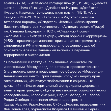
армия» (УПА), «Исламское государство» (ИГ, ИГИЛ), «Джабхат
Фатх аш-Шам» (бывшая «Джабхат ан-Нусра», «Джебхат ан-
Нусра»), Национал-Большевистская партия (НБП), «Аль-
Каида», «УНА-УНСО», «Талибан», «Меджлис крымско-
татарского народа», «Свидетели Иеговы», «Мизантропик
Дивижн», «Братство» Корчинского, «Артподготовка», «Тризуб
им. Степана Бандеры», «НСО», «Славянский союз»,
«Формат-18», «Хизб ут-Тахрир», «Фонд борьбы с коррупцией»
(ФБК) – организация-иноагент, признанная экстремистской,
запрещена в РФ и ликвидирована по решению суда; её
основатель Алексей Навальный включён в перечень
террористов и экстремистов.
* Организации и граждане, признанные Минюстом РФ
иноагентами: Международное историко-просветительское,
благотворительное и правозащитное общество «Мемориал»,
Аналитический центр Юрия Левады, фонд «В защиту прав
заключённых», «Институт глобализации и социальных
движений», «Благотворительный фонд охраны здоровья и
защиты прав граждан», «Центр независимых социологических
исследований», Голос Америки, Радио Свободная Европа/
Радио Свобода, телеканал «Настоящее время»,
Кавказ.Реалии, Крым.Реалии, Сибирь.Реалии, правозащитник
Лев Пономарёв, журналисты Людмила Савицкая и Сергей