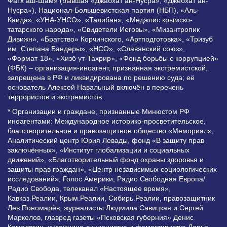
Фатх аш-Шам» (бывшая «Джабхат ан-Нусра», «Джебхат ан-
Нусра»), Национал-Большевистская партия (НБП), «Аль-
Каида», «УНА-УНСО», «Талибан», «Меджлис крымско-
татарского народа», «Свидетели Иеговы», «Мизантропик
Дивижн», «Братство» Корчинского, «Артподготовка», «Тризуб
им. Степана Бандеры», «НСО», «Славянский союз»,
«Формат-18», «Хизб ут-Тахрир», «Фонд борьбы с коррупцией»
(ФБК) – организация-иноагент, признанная экстремистской,
запрещена в РФ и ликвидирована по решению суда; её
основатель Алексей Навальный включён в перечень
террористов и экстремистов.
* Организации и граждане, признанные Минюстом РФ
иноагентами: Международное историко-просветительское,
благотворительное и правозащитное общество «Мемориал»,
Аналитический центр Юрия Левады, фонд «В защиту прав
заключённых», «Институт глобализации и социальных
движений», «Благотворительный фонд охраны здоровья и
защиты прав граждан», «Центр независимых социологических
исследований», Голос Америки, Радио Свободная Европа/
Радио Свобода, телеканал «Настоящее время»,
Кавказ.Реалии, Крым.Реалии, Сибирь.Реалии, правозащитник
Лев Пономарёв, журналисты Людмила Савицкая и Сергей
Маркелов, главред газеты «Псковская губерния» Денис
Камалягин, художница-акционистка и фемактивистка Дарья