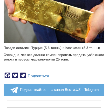
Позади остались Турция (5,6 тонны) и Казахстан (5,3 тонны).
Очевидно, что это должно компенсировать продажи узбекского
золота в первом квартале-почти 25 тонн.
Facebook
Twitter
Telegram
Поделиться
Подписывайтесь на канал Вести.UZ в Telegram