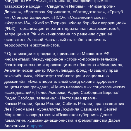
Каида», «УНА-УНСО», «Талибан», «Меджлис крымско-
татарского народа», «Свидетели Иеговы», «Мизантропик
Дивижн», «Братство» Корчинского, «Артподготовка», «Тризуб
им. Степана Бандеры», «НСО», «Славянский союз»,
«Формат-18», «Хизб ут-Тахрир», «Фонд борьбы с коррупцией»
(ФБК) – организация-иноагент, признанная экстремистской,
запрещена в РФ и ликвидирована по решению суда; её
основатель Алексей Навальный включён в перечень
террористов и экстремистов.
* Организации и граждане, признанные Минюстом РФ
иноагентами: Международное историко-просветительское,
благотворительное и правозащитное общество «Мемориал»,
Аналитический центр Юрия Левады, фонд «В защиту прав
заключённых», «Институт глобализации и социальных
движений», «Благотворительный фонд охраны здоровья и
защиты прав граждан», «Центр независимых социологических
исследований», Голос Америки, Радио Свободная Европа/
Радио Свобода, телеканал «Настоящее время»,
Кавказ.Реалии, Крым.Реалии, Сибирь.Реалии, правозащитник
Лев Пономарёв, журналисты Людмила Савицкая и Сергей
Маркелов, главред газеты «Псковская губерния» Денис
Камалягин, художница-акционистка и фемактивистка Дарья
Апахончич. и
другие
.