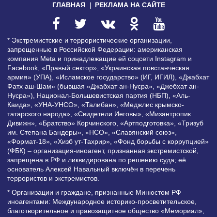
ГЛАВНАЯ
РЕКЛАМА НА САЙТЕ
* Экстремистские и террористические организации,
запрещенные в Российской Федерации: американская
компания Meta и принадлежащие ей соцсети Instagram и
Facebook, «Правый сектор», «Украинская повстанческая
армия» (УПА), «Исламское государство» (ИГ, ИГИЛ), «Джабхат
Фатх аш-Шам» (бывшая «Джабхат ан-Нусра», «Джебхат ан-
Нусра»), Национал-Большевистская партия (НБП), «Аль-
Каида», «УНА-УНСО», «Талибан», «Меджлис крымско-
татарского народа», «Свидетели Иеговы», «Мизантропик
Дивижн», «Братство» Корчинского, «Артподготовка», «Тризуб
им. Степана Бандеры», «НСО», «Славянский союз»,
«Формат-18», «Хизб ут-Тахрир», «Фонд борьбы с коррупцией»
(ФБК) – организация-иноагент, признанная экстремистской,
запрещена в РФ и ликвидирована по решению суда; её
основатель Алексей Навальный включён в перечень
террористов и экстремистов.
* Организации и граждане, признанные Минюстом РФ
иноагентами: Международное историко-просветительское,
благотворительное и правозащитное общество «Мемориал»,