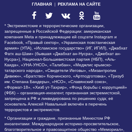
ГЛАВНАЯ
РЕКЛАМА НА САЙТЕ
* Экстремистские и террористические организации,
запрещенные в Российской Федерации: американская
компания Meta и принадлежащие ей соцсети Instagram и
Facebook, «Правый сектор», «Украинская повстанческая
армия» (УПА), «Исламское государство» (ИГ, ИГИЛ), «Джабхат
Фатх аш-Шам» (бывшая «Джабхат ан-Нусра», «Джебхат ан-
Нусра»), Национал-Большевистская партия (НБП), «Аль-
Каида», «УНА-УНСО», «Талибан», «Меджлис крымско-
татарского народа», «Свидетели Иеговы», «Мизантропик
Дивижн», «Братство» Корчинского, «Артподготовка», «Тризуб
им. Степана Бандеры», «НСО», «Славянский союз»,
«Формат-18», «Хизб ут-Тахрир», «Фонд борьбы с коррупцией»
(ФБК) – организация-иноагент, признанная экстремистской,
запрещена в РФ и ликвидирована по решению суда; её
основатель Алексей Навальный включён в перечень
террористов и экстремистов.
* Организации и граждане, признанные Минюстом РФ
иноагентами: Международное историко-просветительское,
благотворительное и правозащитное общество «Мемориал»,