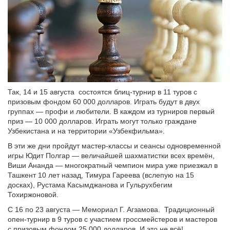
Так, 14 и 15 августа состоятся блиц-турнир в 11 туров с
призовым фондом 60 000 долларов. Играть будут в двух
группах — профи и любители. В каждом из турниров первый
приз — 10 000 долларов. Играть могут только граждане
Узбекистана и на территории «Узбекфильма».
В эти же дни пройдут мастер-классы и сеансы одновременной
игры Юдит Полгар — величайшей шахматистки всех времён,
Виши Ананда — многократный чемпион мира уже приезжал в
Ташкент 10 лет назад, Тимура Гареева (вслепую на 15
досках), Рустама Касымджанова и Гульрухбегим
Тохиржоновой.
С 16 по 23 августа — Мемориал Г. Агзамова. Традиционный
опен-турнир в 9 туров с участием гроссмейстеров и мастеров
с призовым фондом 25 000 долларов. И это не всё!