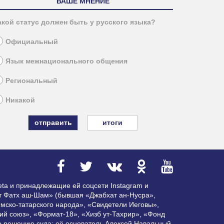
ВАШЕ МНЕНИЕ
акой статус должен быть у русского языка?
Официальный
Язык межнационального общения
Региональный
Никакой
итоги
ta и принадлежащие ей соцсети Instagram и
ат Фатх аш-Шам» (бывшая «Джабхат ан-Нусра»,
мско-татарского народа», «Свидетели Иеговы»,
ий союз», «Формат-18», «Хизб ут-Тахрир», «Фонд
по решению суда; её основатель Алексей Навальный