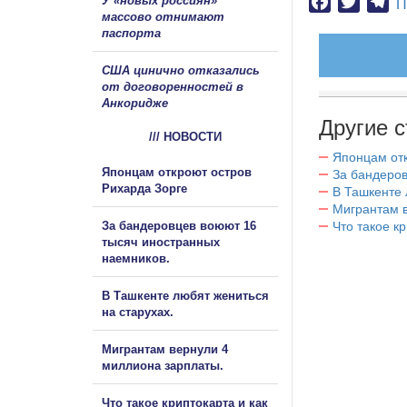
У «новых россиян»
Facebook
Twitter
Te
П
массово отнимают
паспорта
США цинично отказались
от договоренностей в
Анкоридже
Другие с
/// НОВОСТИ
Японцам отк
Японцам откроют остров
За бандеров
Рихарда Зорге
В Ташкенте 
Мигрантам в
За бандеровцев воюют 16
Что такое к
тысяч иностранных
наемников.
В Ташкенте любят жениться
на старухах.
Мигрантам вернули 4
миллиона зарплаты.
Что такое криптокарта и как