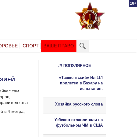
18+
ОРОВЬЕ
СПОРТ
ВАШЕ ПРАВО
/// ПОПУЛЯРНОЕ
«Ташкентский» Ил-114
ИЗИЕЙ
прилетел в Бухару на
испытания.
сейчас там
аров,
равительства.
Хозяйка русского слова
й в 4 метра,
Узбеков отлавливали на
футбольном ЧМ в США