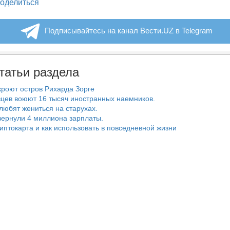
legram
оделиться
Подписывайтесь на канал Вести.UZ в Telegram
татьи раздела
роют остров Рихарда Зорге
цев воюют 16 тысяч иностранных наемников.
любят жениться на старухах.
ернули 4 миллиона зарплаты.
риптокарта и как использовать в повседневной жизни