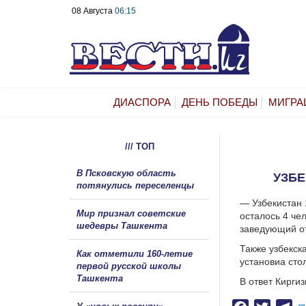
08 Августа
06:15
ДИАСПОРА
ДЕНЬ ПОБЕДЫ
МИГРА
/// ТОП
В Псковскую область
УЗБЕ
потянулись переселенцы
— Узбекистан 
Мир признал советские
осталось 4 че
шедевры Ташкента
заведующий от
Также узбекск
Как отметили 160-летие
установиа сто
первой русской школы
Ташкента
В ответ Кирги