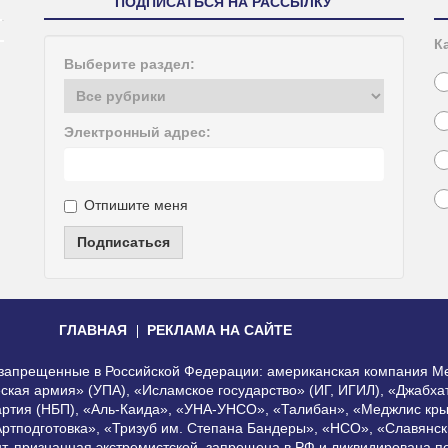
ПОДПИСАТЬСЯ НА РАССЫЛКУ
К
Выберите раздел:
Электронный адрес:
Отпишите меня
Подписаться
ГЛАВНАЯ
РЕКЛАМА НА САЙТЕ
, запрещенные в Российской Федерации: американская компания Me
еская армия» (УПА), «Исламское государство» (ИГ, ИГИЛ), «Джабх
артия (НБП), «Аль-Каида», «УНА-УНСО», «Талибан», «Меджлис кры
Артподготовка», «Тризуб им. Степана Бандеры», «НСО», «Славянск
нт, признанная экстремистской, запрещена в РФ и ликвидирована 