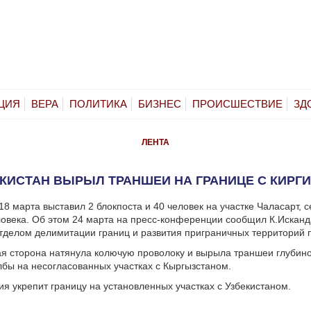
ЦИЯ
ВЕРА
ПОЛИТИКА
БИЗНЕС
ПРОИСШЕСТВИЕ
ЗД
ЛЕНТА
КИСТАН ВЫРЫЛ ТРАНШЕИ НА ГРАНИЦЕ С КИРГ
18 марта выставил 2 блокпоста и 40 человек на участке Чаласарт, 
ловека. Об этом 24 марта на пресс-конференции сообщил К.Исканд
делом делимитации границ и развития приграничных территорий п
ая сторона натянула колючую проволоку и вырыла траншеи глубино
лбы на несогласованных участках с Кыргызстаном.
зия укрепит границу на установленных участках с Узбекистаном.