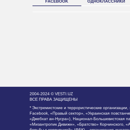
FACEBOOK
ОДНОКЛАССНИКИ
2004-2024 © VESTI.UZ
ВСЕ ПРАВА ЗАЩИЩЕНЫ
* Экстремистские и террористические организации
Facebook, «Правый сектор», «Украинская повстанч
«Джебхат ан-Нусра»), Национал-Большевистская п
«Мизантропик Дивижн», «Братство» Корчинского, «
борьбы с коррупцией» (ФБК) – организация-иноаге