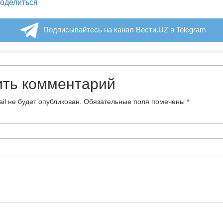
legram
оделиться
Подписывайтесь на канал Вести.UZ в Telegram
ить комментарий
il не будет опубликован.
Обязательные поля помечены
*