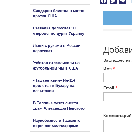
Facebook
Twitter
Te
П
Синдаров блистал в матче
против США
Разведка доложила: ЕС
откровенно дурит Украину
Люди с руками в России
Добав
нарасхват.
Ваш адрес ema
Узбеков отлавливали на
футбольном ЧМ в США
Имя
*
«Ташкентский» Ил-114
прилетел в Бухару на
Email
*
испытания.
В Таллине хотят снести
храм Александра Невского.
Комментарий
Наркобизнес в Ташкенте
ворочает миллиардами