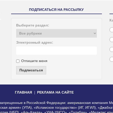
ПОДПИСАТЬСЯ НА РАССЫЛКУ
К
Выберите раздел:
Электронный адрес:
Отпишите меня
Подписаться
ГЛАВНАЯ
РЕКЛАМА НА САЙТЕ
, запрещенные в Российской Федерации: американская компания Me
еская армия» (УПА), «Исламское государство» (ИГ, ИГИЛ), «Джабх
артия (НБП), «Аль-Каида», «УНА-УНСО», «Талибан», «Меджлис кры