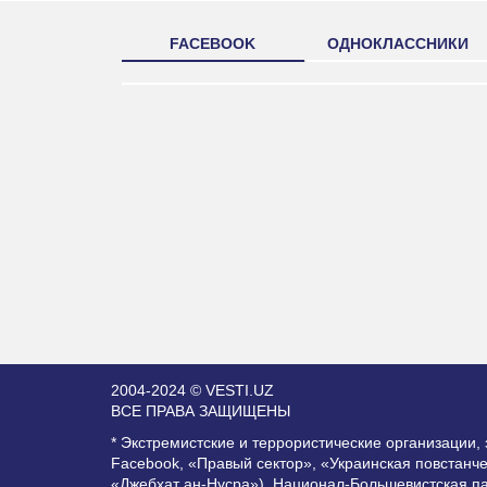
FACEBOOK
ОДНОКЛАССНИКИ
2004-2024 © VESTI.UZ
ВСЕ ПРАВА ЗАЩИЩЕНЫ
* Экстремистские и террористические организации
Facebook, «Правый сектор», «Украинская повстанч
«Джебхат ан-Нусра»), Национал-Большевистская п