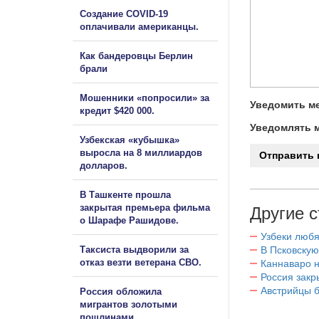
Создание COVID-19
оплачивали американцы.
Как бандеровцы Берлин
брали
Мошенники «попросили» за
Уведомить ме
кредит $420 000.
Уведомлять м
Узбекская «кубышка»
выросла на 8 миллиардов
долларов.
В Ташкенте прошла
закрытая премьера фильма
Другие с
о Шарафе Рашидове.
Узбеки любя
Таксиста выдворили за
В Псковскую
отказ везти ветерана СВО.
Каннаваро н
Россия закр
Австрийцы б
Россия обложила
мигрантов золотыми
пошлинами.