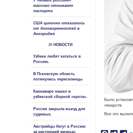
У «новых россиян»
массово отнимают
паспорта
США цинично отказались
от договоренностей в
Анкоридже
/// НОВОСТИ
Узбеки любят кататься в
Россию.
В Псковскую область
потянулись переселенцы
Каннаваро нашел в
узбекской сборной «крота».
Было установл
лекарств.
Россия закрыла въезд для
Все это вылил
судимых.
Австрийцы бегут в Россию
за настоящей жизнью.