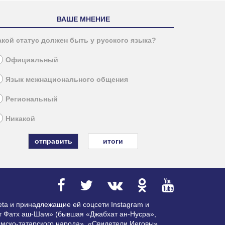
ВАШЕ МНЕНИЕ
акой статус должен быть у русского языка?
Официальный
Язык межнационального общения
Региональный
Никакой
итоги
ta и принадлежащие ей соцсети Instagram и
ат Фатх аш-Шам» (бывшая «Джабхат ан-Нусра»,
мско-татарского народа», «Свидетели Иеговы»,