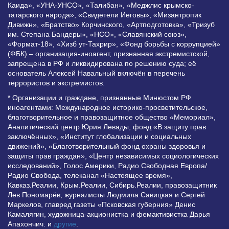
Каида», «УНА-УНСО», «Талибан», «Меджлис крымско-
татарского народа», «Свидетели Иеговы», «Мизантропик
Дивижн», «Братство» Корчинского, «Артподготовка», «Тризуб
им. Степана Бандеры», «НСО», «Славянский союз»,
«Формат-18», «Хизб ут-Тахрир», «Фонд борьбы с коррупцией»
(ФБК) – организация-иноагент, признанная экстремистской,
запрещена в РФ и ликвидирована по решению суда; её
основатель Алексей Навальный включён в перечень
террористов и экстремистов.
* Организации и граждане, признанные Минюстом РФ
иноагентами: Международное историко-просветительское,
благотворительное и правозащитное общество «Мемориал»,
Аналитический центр Юрия Левады, фонд «В защиту прав
заключённых», «Институт глобализации и социальных
движений», «Благотворительный фонд охраны здоровья и
защиты прав граждан», «Центр независимых социологических
исследований», Голос Америки, Радио Свободная Европа/
Радио Свобода, телеканал «Настоящее время»,
Кавказ.Реалии, Крым.Реалии, Сибирь.Реалии, правозащитник
Лев Пономарёв, журналисты Людмила Савицкая и Сергей
Маркелов, главред газеты «Псковская губерния» Денис
Камалягин, художница-акционистка и фемактивистка Дарья
Апахончич. и
другие
.