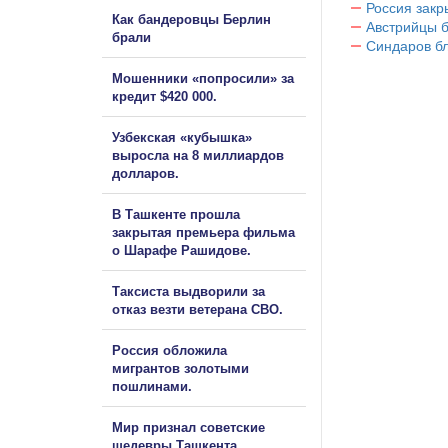
Россия закр
Как бандеровцы Берлин
Австрийцы б
брали
Синдаров бл
Мошенники «попросили» за
кредит $420 000.
Узбекская «кубышка»
выросла на 8 миллиардов
долларов.
В Ташкенте прошла
закрытая премьера фильма
о Шарафе Рашидове.
Таксиста выдворили за
отказ везти ветерана СВО.
Россия обложила
мигрантов золотыми
пошлинами.
Мир признал советские
шедевры Ташкента