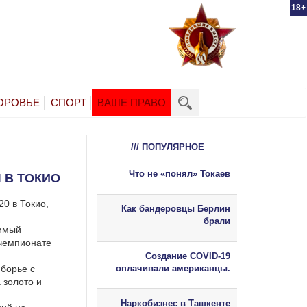
18+
ОРОВЬЕ
СПОРТ
ВАШЕ ПРАВО
/// ПОПУЛЯРНОЕ
Что не «понял» Токаев
 В ТОКИО
0 в Токио,
Как бандеровцы Берлин
брали
имый
 чемпионате
Создание COVID-19
борье с
оплачивали американцы.
 золото и
Наркобизнес в Ташкенте