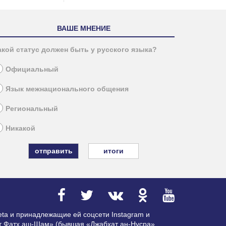
ВАШЕ МНЕНИЕ
акой статус должен быть у русского языка?
Официальный
Язык межнационального общения
Региональный
Никакой
итоги
ta и принадлежащие ей соцсети Instagram и
ат Фатх аш-Шам» (бывшая «Джабхат ан-Нусра»,