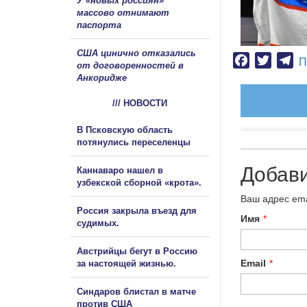
У «новых россиян»
массово отнимают
паспорта
США цинично отказались
Facebook
Twitter
Te
П
от договоренностей в
Анкоридже
/// НОВОСТИ
В Псковскую область
потянулись переселенцы
Добав
Каннаваро нашел в
узбекской сборной «крота».
Ваш адрес ema
Россия закрыла въезд для
Имя
*
судимых.
Австрийцы бегут в Россию
Email
*
за настоящей жизнью.
Синдаров блистал в матче
против США