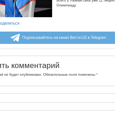
Всего у Узбекистана уже 11 лицен
Олимпиаду.
legram
оделиться
Подписывайтесь на канал Вести.UZ в Telegram
ить комментарий
il не будет опубликован.
Обязательные поля помечены
*