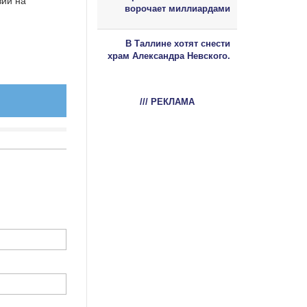
зий на
ворочает миллиардами
В Таллине хотят снести
храм Александра Невского.
/// РЕКЛАМА