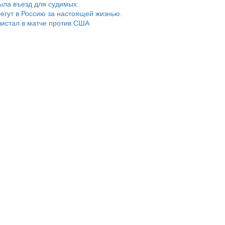
ыла въезд для судимых.
егут в Россию за настоящей жизнью.
истал в матче против США