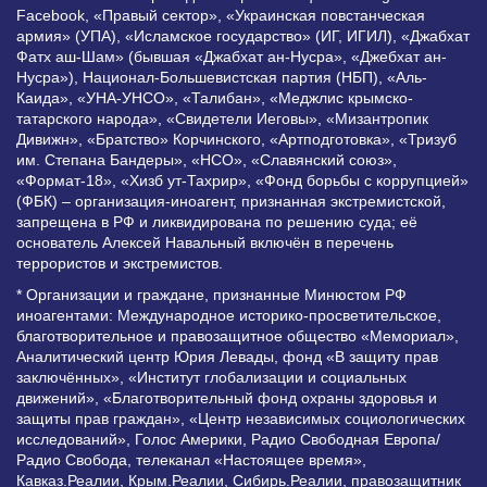
Facebook, «Правый сектор», «Украинская повстанческая
армия» (УПА), «Исламское государство» (ИГ, ИГИЛ), «Джабхат
Фатх аш-Шам» (бывшая «Джабхат ан-Нусра», «Джебхат ан-
Нусра»), Национал-Большевистская партия (НБП), «Аль-
Каида», «УНА-УНСО», «Талибан», «Меджлис крымско-
татарского народа», «Свидетели Иеговы», «Мизантропик
Дивижн», «Братство» Корчинского, «Артподготовка», «Тризуб
им. Степана Бандеры», «НСО», «Славянский союз»,
«Формат-18», «Хизб ут-Тахрир», «Фонд борьбы с коррупцией»
(ФБК) – организация-иноагент, признанная экстремистской,
запрещена в РФ и ликвидирована по решению суда; её
основатель Алексей Навальный включён в перечень
террористов и экстремистов.
* Организации и граждане, признанные Минюстом РФ
иноагентами: Международное историко-просветительское,
благотворительное и правозащитное общество «Мемориал»,
Аналитический центр Юрия Левады, фонд «В защиту прав
заключённых», «Институт глобализации и социальных
движений», «Благотворительный фонд охраны здоровья и
защиты прав граждан», «Центр независимых социологических
исследований», Голос Америки, Радио Свободная Европа/
Радио Свобода, телеканал «Настоящее время»,
Кавказ.Реалии, Крым.Реалии, Сибирь.Реалии, правозащитник