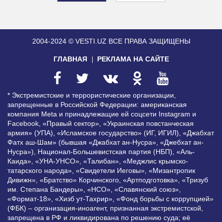
2004-2024 © VESTI.UZ
ВСЕ ПРАВА ЗАЩИЩЕНЫ
ГЛАВНАЯ
РЕКЛАМА НА САЙТЕ
* Экстремистские и террористические организации,
запрещенные в Российской Федерации: американская
компания Meta и принадлежащие ей соцсети Instagram и
Facebook, «Правый сектор», «Украинская повстанческая
армия» (УПА), «Исламское государство» (ИГ, ИГИЛ), «Джабхат
Фатх аш-Шам» (бывшая «Джабхат ан-Нусра», «Джебхат ан-
Нусра»), Национал-Большевистская партия (НБП), «Аль-
Каида», «УНА-УНСО», «Талибан», «Меджлис крымско-
татарского народа», «Свидетели Иеговы», «Мизантропик
Дивижн», «Братство» Корчинского, «Артподготовка», «Тризуб
им. Степана Бандеры», «НСО», «Славянский союз»,
«Формат-18», «Хизб ут-Тахрир», «Фонд борьбы с коррупцией»
(ФБК) – организация-иноагент, признанная экстремистской,
запрещена в РФ и ликвидирована по решению суда; её