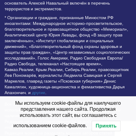
основатель Алексей Навальный включён в перечень
террористов и экстремистов.
* Организации и граждане, признанные Минюстом РФ
иноагентами: Международное историко-просветительское,
благотворительное и правозащитное общество «Мемориал»,
Аналитический центр Юрия Левады, фонд «В защиту прав
заключённых», «Институт глобализации и социальных
движений», «Благотворительный фонд охраны здоровья и
защиты прав граждан», «Центр независимых социологических
исследований», Голос Америки, Радио Свободная Европа/
Радио Свобода, телеканал «Настоящее время»,
Кавказ.Реалии, Крым.Реалии, Сибирь.Реалии, правозащитник
Лев Пономарёв, журналисты Людмила Савицкая и Сергей
Маркелов, главред газеты «Псковская губерния» Денис
Камалягин, художница-акционистка и фемактивистка Дарья
Апахончич. и
другие
.
Мы используем cookie-файлы для наилучшего
Все права защищены и охраняются законом. Любое
представления нашего сайта. Продолжая
использование материалов сайта допустимо при условии
использовать этот сайт, вы соглашаетесь с
наличия активной гиперссылки на Vesti.UZ.
Редакция не несет ответственности за достоверность
использованием cookie-файлов.
Принять
информации, опубликованной в рекламных объявлениях.
Редакция может не разделять мнения авторов статей