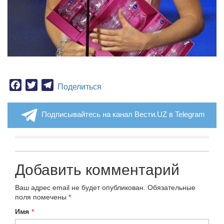
Facebook
Twitter
Telegram
Поделиться
Подписывайтесь на канал Вести.UZ в Telegram
Добавить комментарий
Ваш адрес email не будет опубликован.
Обязательные
поля помечены
*
Имя
*