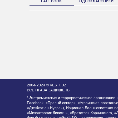
FACEBOOK
ОДНОКЛАССНИКИ
2004-2024 © VESTI.UZ
ВСЕ ПРАВА ЗАЩИЩЕНЫ
* Экстремистские и террористические организации
Facebook, «Правый сектор», «Украинская повстанч
«Джебхат ан-Нусра»), Национал-Большевистская п
«Мизантропик Дивижн», «Братство» Корчинского, «
борьбы с коррупцией» (ФБК) – организация-иноаге