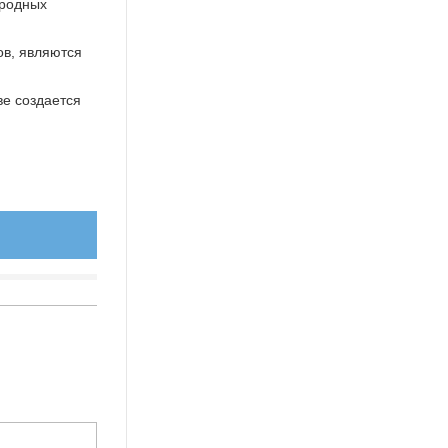
ародных
ов, являются
ве создается