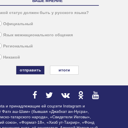
ВАШЕ МНЕНИЕ
акой статус должен быть у русского языка?
Официальный
Язык межнационального общения
Региональный
Никакой
итоги
ta и принадлежащие ей соцсети Instagram и
ат Фатх аш-Шам» (бывшая «Джабхат ан-Нусра»,
мско-татарского народа», «Свидетели Иеговы»,
ий союз», «Формат-18», «Хизб ут-Тахрир», «Фонд
по решению суда; её основатель Алексей Навальный