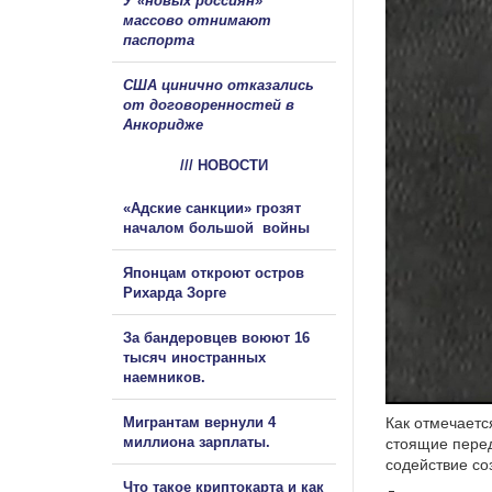
У «новых россиян»
массово отнимают
паспорта
США цинично отказались
от договоренностей в
Анкоридже
/// НОВОСТИ
«Адские санкции» грозят
началом большой войны
Японцам откроют остров
Рихарда Зорге
За бандеровцев воюют 16
тысяч иностранных
наемников.
Мигрантам вернули 4
Как отмечаетс
миллиона зарплаты.
стоящие перед
содействие со
Что такое криптокарта и как