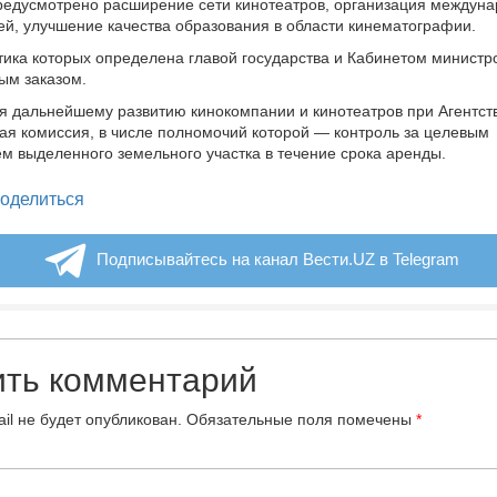
редусмотрено расширение сети кинотеатров, организация междун
й, улучшение качества образования в области кинематографии.
ика которых определена главой государства и Кабинетом министр
ым заказом.
я дальнейшему развитию кинокомпании и кинотеатров при Агентст
ая комиссия, в числе полномочий которой — контроль за целевым
м выделенного земельного участка в течение срока аренды.
legram
оделиться
Подписывайтесь на канал Вести.UZ в Telegram
ить комментарий
il не будет опубликован.
Обязательные поля помечены
*