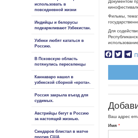
Документом п
использовать в
кинофестивале
повседневной жизни
Фильмы, темат
государственн
Индийцы и белорусы
подкармливают Узбекистан.
Для содействи
Республиканск
Узбеки любят кататься в
использование
Россию.
Facebook
Twitter
Te
П
В Псковскую область
потянулись переселенцы
Каннаваро нашел в
узбекской сборной «крота».
Россия закрыла въезд для
судимых.
Добав
Австрийцы бегут в Россию
Ваш адрес ema
за настоящей жизнью.
Имя
*
Синдаров блистал в матче
против США