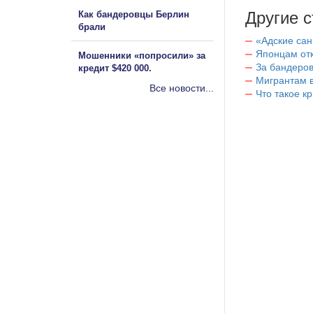
Другие с
Как бандеровцы Берлин
брали
«Адские са
Японцам отк
Мошенники «попросили» за
За бандеров
кредит $420 000.
Мигрантам в
Все новости...
Что такое к