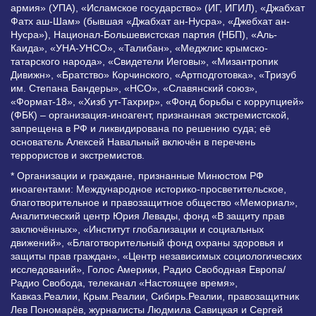
армия» (УПА), «Исламское государство» (ИГ, ИГИЛ), «Джабхат
Фатх аш-Шам» (бывшая «Джабхат ан-Нусра», «Джебхат ан-
Нусра»), Национал-Большевистская партия (НБП), «Аль-
Каида», «УНА-УНСО», «Талибан», «Меджлис крымско-
татарского народа», «Свидетели Иеговы», «Мизантропик
Дивижн», «Братство» Корчинского, «Артподготовка», «Тризуб
им. Степана Бандеры», «НСО», «Славянский союз»,
«Формат-18», «Хизб ут-Тахрир», «Фонд борьбы с коррупцией»
(ФБК) – организация-иноагент, признанная экстремистской,
запрещена в РФ и ликвидирована по решению суда; её
основатель Алексей Навальный включён в перечень
террористов и экстремистов.
* Организации и граждане, признанные Минюстом РФ
иноагентами: Международное историко-просветительское,
благотворительное и правозащитное общество «Мемориал»,
Аналитический центр Юрия Левады, фонд «В защиту прав
заключённых», «Институт глобализации и социальных
движений», «Благотворительный фонд охраны здоровья и
защиты прав граждан», «Центр независимых социологических
исследований», Голос Америки, Радио Свободная Европа/
Радио Свобода, телеканал «Настоящее время»,
Кавказ.Реалии, Крым.Реалии, Сибирь.Реалии, правозащитник
Лев Пономарёв, журналисты Людмила Савицкая и Сергей