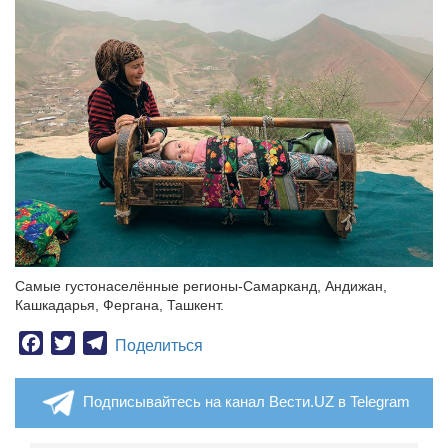
Самые густонаселённые регионы-Самарканд, Андижан,
Кашкадарья, Фергана, Ташкент.
Facebook
Twitter
Telegram
Поделиться
Подписывайтесь на канал Вести.UZ в Telegram