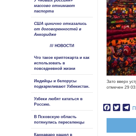
У «новых россиян»
массово отнимают
паспорта
США цинично отказались
от договоренностей в
Анкоридже
/// НОВОСТИ
Что такое криптокарта и как
использовать в
повседневной жизни
Индийцы и белорусы
Зато вверх ус
подкармливают Узбекистан.
отмечен 29 03
Узбеки любят кататься в
Россию.
Facebook
Twitter
Te
П
В Псковскую область
потянулись переселенцы
Каннаваро нашел в