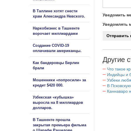
В Таллине хотят снести
Уведомить ме
храм Александра Невского.
Уведомлять м
Наркобизнес в Ташкенте
ворочает миллиардами
Создание COVID-19
оплачивали американцы.
Другие с
Как бандеровцы Берлин
брали
Что такое к
Индийцы и 
Мошенники «попросили» за
Узбеки любя
кредит $420 000.
В Псковскую
Каннаваро н
Узбекская «кубышка»
выросла на 8 миллиардов
долларов.
В Ташкенте прошла
закрытая премьера фильма
о Шарафе Рашидове.