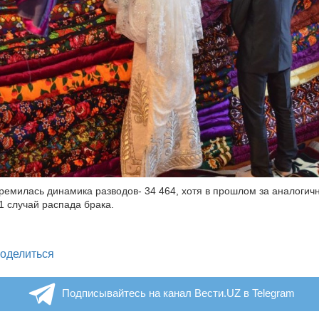
тремилась динамика разводов- 34 464, хотя в прошлом за аналоги
1 случай распада брака.
legram
оделиться
Подписывайтесь на канал Вести.UZ в Telegram