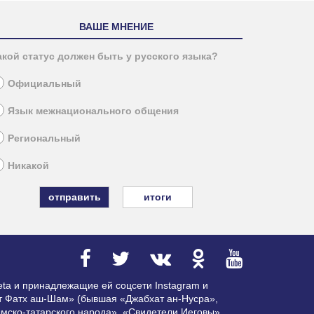
ВАШЕ МНЕНИЕ
акой статус должен быть у русского языка?
Официальный
Язык межнационального общения
Региональный
Никакой
итоги
ta и принадлежащие ей соцсети Instagram и
ат Фатх аш-Шам» (бывшая «Джабхат ан-Нусра»,
мско-татарского народа», «Свидетели Иеговы»,