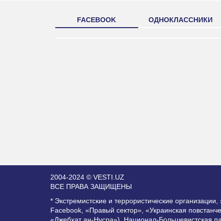
FACEBOOK
ОДНОКЛАССНИКИ
2004-2024 © VESTI.UZ
ВСЕ ПРАВА ЗАЩИЩЕНЫ
* Экстремистские и террористические организации
Facebook, «Правый сектор», «Украинская повстанч
«Джебхат ан-Нусра»), Национал-Большевистская п