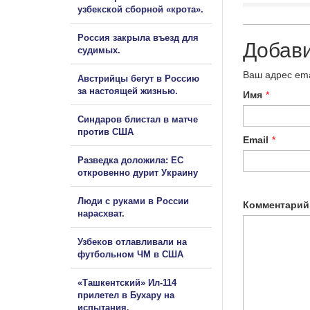
узбекской сборной «крота».
Россия закрыла въезд для
Добав
судимых.
Ваш адрес ema
Австрийцы бегут в Россию
за настоящей жизнью.
Имя
*
Синдаров блистал в матче
против США
Email
*
Разведка доложила: ЕС
откровенно дурит Украину
Люди с руками в России
Комментарий
нарасхват.
Узбеков отлавливали на
футбольном ЧМ в США
«Ташкентский» Ил-114
прилетел в Бухару на
испытания.