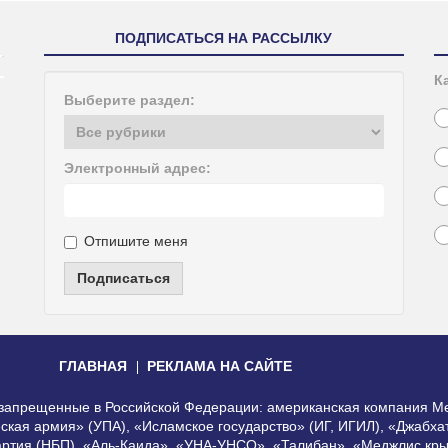
ПОДПИСАТЬСЯ НА РАССЫЛКУ
К
Выберите раздел:
Электронный адрес:
Отпишите меня
Подписаться
ГЛАВНАЯ
РЕКЛАМА НА САЙТЕ
, запрещенные в Российской Федерации: американская компания Me
еская армия» (УПА), «Исламское государство» (ИГ, ИГИЛ), «Джабх
артия (НБП), «Аль-Каида», «УНА-УНСО», «Талибан», «Меджлис кры