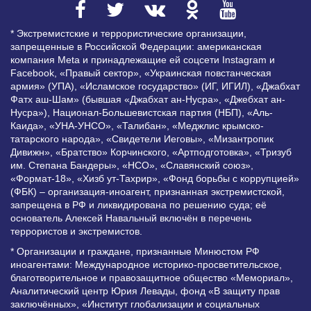
* Экстремистские и террористические организации,
запрещенные в Российской Федерации: американская
компания Meta и принадлежащие ей соцсети Instagram и
Facebook, «Правый сектор», «Украинская повстанческая
армия» (УПА), «Исламское государство» (ИГ, ИГИЛ), «Джабхат
Фатх аш-Шам» (бывшая «Джабхат ан-Нусра», «Джебхат ан-
Нусра»), Национал-Большевистская партия (НБП), «Аль-
Каида», «УНА-УНСО», «Талибан», «Меджлис крымско-
татарского народа», «Свидетели Иеговы», «Мизантропик
Дивижн», «Братство» Корчинского, «Артподготовка», «Тризуб
им. Степана Бандеры», «НСО», «Славянский союз»,
«Формат-18», «Хизб ут-Тахрир», «Фонд борьбы с коррупцией»
(ФБК) – организация-иноагент, признанная экстремистской,
запрещена в РФ и ликвидирована по решению суда; её
основатель Алексей Навальный включён в перечень
террористов и экстремистов.
* Организации и граждане, признанные Минюстом РФ
иноагентами: Международное историко-просветительское,
благотворительное и правозащитное общество «Мемориал»,
Аналитический центр Юрия Левады, фонд «В защиту прав
заключённых», «Институт глобализации и социальных