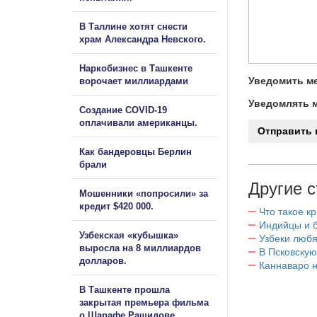
В Таллине хотят снести
храм Александра Невского.
Наркобизнес в Ташкенте
Уведомить ме
ворочает миллиардами
Уведомлять м
Создание COVID-19
оплачивали американцы.
Как бандеровцы Берлин
брали
Другие с
Мошенники «попросили» за
кредит $420 000.
Что такое к
Индийцы и 
Узбекская «кубышка»
Узбеки любя
выросла на 8 миллиардов
В Псковскую
долларов.
Каннаваро н
В Ташкенте прошла
закрытая премьера фильма
о Шарафе Рашидове.