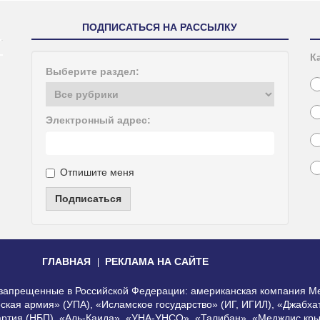
ПОДПИСАТЬСЯ НА РАССЫЛКУ
К
Выберите раздел:
Электронный адрес:
Отпишите меня
Подписаться
ГЛАВНАЯ
РЕКЛАМА НА САЙТЕ
, запрещенные в Российской Федерации: американская компания Me
еская армия» (УПА), «Исламское государство» (ИГ, ИГИЛ), «Джабх
артия (НБП), «Аль-Каида», «УНА-УНСО», «Талибан», «Меджлис кры