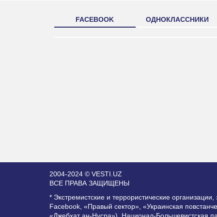
FACEBOOK
ОДНОКЛАССНИКИ
2004-2024 © VESTI.UZ
ВСЕ ПРАВА ЗАЩИЩЕНЫ
* Экстремистские и террористические организации
Facebook, «Правый сектор», «Украинская повстанч
«Джебхат ан-Нусра»), Национал-Большевистская п