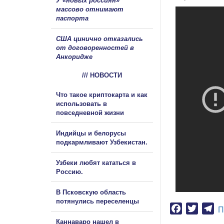
У «новых россиян»
массово отнимают
паспорта
США цинично отказались
от договоренностей в
Анкоридже
/// НОВОСТИ
Что такое криптокарта и как
использовать в
повседневной жизни
Индийцы и белорусы
подкармливают Узбекистан.
Узбеки любят кататься в
Россию.
В Псковскую область
потянулись переселенцы
Facebook
Twitter
Te
П
Каннаваро нашел в