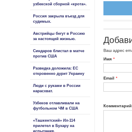
узбекской сборной «крота».
Россия закрыла въезд для
судимых.
Австрийцы бегут в Россию
Добав
за настоящей жизнью.
Ваш адрес ema
Синдаров блистал в матче
против США
Имя
*
Разведка доложила: ЕС
откровенно дурит Украину
Email
*
Люди с руками в России
нарасхват.
Узбеков отлавливали на
Комментарий
футбольном ЧМ в США
«Ташкентский» Ил-114
прилетел в Бухару на
испытания.