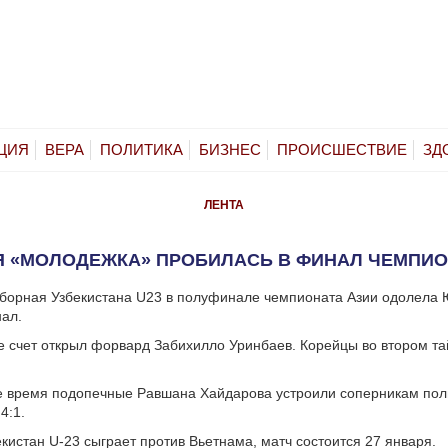
ЦИЯ
ВЕРА
ПОЛИТИКА
БИЗНЕС
ПРОИСШЕСТВИЕ
ЗД
ЛЕНТА
Я «МОЛОДЕЖКА» ПРОБИЛАСЬ В ФИНАЛ ЧЕМПИО
борная Узбекистана U23 в полуфинале чемпионата Азии одолела
ал.
е счет открыл форвард Забихилло Уринбаев. Корейцы во втором т
е время подопечные Равшана Хайдарова устроили соперникам пол
4:1.
кистан U-23 сыграет против Вьетнама, матч состоится 27 января.