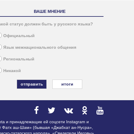
ВАШЕ МНЕНИЕ
акой статус должен быть у русского языка?
Официальный
Язык межнационального общения
Региональный
Никакой
итоги
ta и принадлежащие ей соцсети Instagram и
ат Фатх аш-Шам» (бывшая «Джабхат ан-Нусра»,
мско-татарского народа», «Свидетели Иеговы»,