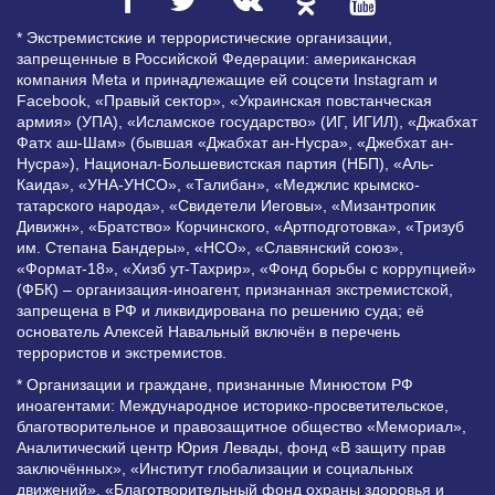
* Экстремистские и террористические организации,
запрещенные в Российской Федерации: американская
компания Meta и принадлежащие ей соцсети Instagram и
Facebook, «Правый сектор», «Украинская повстанческая
армия» (УПА), «Исламское государство» (ИГ, ИГИЛ), «Джабхат
Фатх аш-Шам» (бывшая «Джабхат ан-Нусра», «Джебхат ан-
Нусра»), Национал-Большевистская партия (НБП), «Аль-
Каида», «УНА-УНСО», «Талибан», «Меджлис крымско-
татарского народа», «Свидетели Иеговы», «Мизантропик
Дивижн», «Братство» Корчинского, «Артподготовка», «Тризуб
им. Степана Бандеры», «НСО», «Славянский союз»,
«Формат-18», «Хизб ут-Тахрир», «Фонд борьбы с коррупцией»
(ФБК) – организация-иноагент, признанная экстремистской,
запрещена в РФ и ликвидирована по решению суда; её
основатель Алексей Навальный включён в перечень
террористов и экстремистов.
* Организации и граждане, признанные Минюстом РФ
иноагентами: Международное историко-просветительское,
благотворительное и правозащитное общество «Мемориал»,
Аналитический центр Юрия Левады, фонд «В защиту прав
заключённых», «Институт глобализации и социальных
движений», «Благотворительный фонд охраны здоровья и