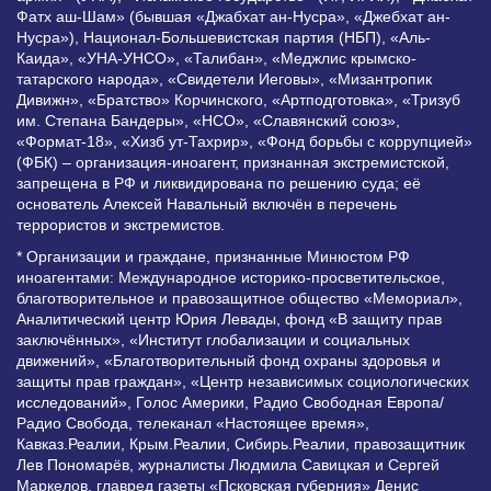
Фатх аш-Шам» (бывшая «Джабхат ан-Нусра», «Джебхат ан-
Нусра»), Национал-Большевистская партия (НБП), «Аль-
Каида», «УНА-УНСО», «Талибан», «Меджлис крымско-
татарского народа», «Свидетели Иеговы», «Мизантропик
Дивижн», «Братство» Корчинского, «Артподготовка», «Тризуб
им. Степана Бандеры», «НСО», «Славянский союз»,
«Формат-18», «Хизб ут-Тахрир», «Фонд борьбы с коррупцией»
(ФБК) – организация-иноагент, признанная экстремистской,
запрещена в РФ и ликвидирована по решению суда; её
основатель Алексей Навальный включён в перечень
террористов и экстремистов.
* Организации и граждане, признанные Минюстом РФ
иноагентами: Международное историко-просветительское,
благотворительное и правозащитное общество «Мемориал»,
Аналитический центр Юрия Левады, фонд «В защиту прав
заключённых», «Институт глобализации и социальных
движений», «Благотворительный фонд охраны здоровья и
защиты прав граждан», «Центр независимых социологических
исследований», Голос Америки, Радио Свободная Европа/
Радио Свобода, телеканал «Настоящее время»,
Кавказ.Реалии, Крым.Реалии, Сибирь.Реалии, правозащитник
Лев Пономарёв, журналисты Людмила Савицкая и Сергей
Маркелов, главред газеты «Псковская губерния» Денис