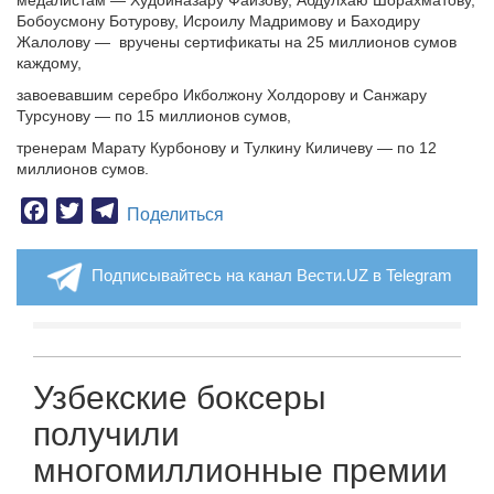
медалистам — Худойназару Файзову, Абдулхаю Шорахматову,
Бобоусмону Ботурову, Исроилу Мадримову и Баходиру
Жалолову — вручены сертификаты на 25 миллионов сумов
каждому,
завоевавшим серебро Икболжону Холдорову и Санжару
Турсунову — по 15 миллионов сумов,
тренерам Марату Курбонову и Тулкину Киличеву — по 12
миллионов сумов.
Facebook
Twitter
Telegram
Поделиться
Подписывайтесь на канал Вести.UZ в Telegram
Узбекские боксеры
получили
многомиллионные премии