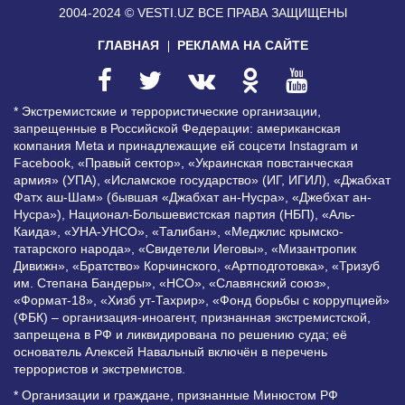
2004-2024 © VESTI.UZ
ВСЕ ПРАВА ЗАЩИЩЕНЫ
ГЛАВНАЯ
РЕКЛАМА НА САЙТЕ
* Экстремистские и террористические организации,
запрещенные в Российской Федерации: американская
компания Meta и принадлежащие ей соцсети Instagram и
Facebook, «Правый сектор», «Украинская повстанческая
армия» (УПА), «Исламское государство» (ИГ, ИГИЛ), «Джабхат
Фатх аш-Шам» (бывшая «Джабхат ан-Нусра», «Джебхат ан-
Нусра»), Национал-Большевистская партия (НБП), «Аль-
Каида», «УНА-УНСО», «Талибан», «Меджлис крымско-
татарского народа», «Свидетели Иеговы», «Мизантропик
Дивижн», «Братство» Корчинского, «Артподготовка», «Тризуб
им. Степана Бандеры», «НСО», «Славянский союз»,
«Формат-18», «Хизб ут-Тахрир», «Фонд борьбы с коррупцией»
(ФБК) – организация-иноагент, признанная экстремистской,
запрещена в РФ и ликвидирована по решению суда; её
основатель Алексей Навальный включён в перечень
террористов и экстремистов.
* Организации и граждане, признанные Минюстом РФ