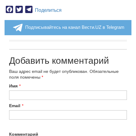
Facebook
Twitter
Telegram
Поделиться
Подписывайтесь на канал Вести.UZ в Telegram
Добавить комментарий
Ваш адрес email не будет опубликован.
Обязательные
поля помечены
*
Имя
*
Email
*
Комментарий