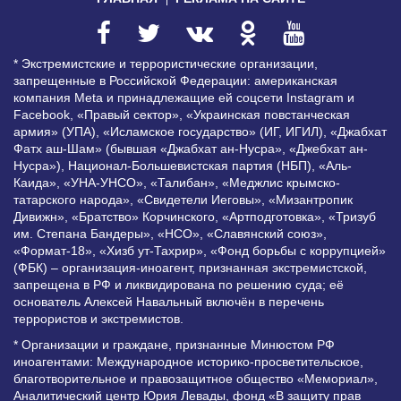
* Экстремистские и террористические организации,
запрещенные в Российской Федерации: американская
компания Meta и принадлежащие ей соцсети Instagram и
Facebook, «Правый сектор», «Украинская повстанческая
армия» (УПА), «Исламское государство» (ИГ, ИГИЛ), «Джабхат
Фатх аш-Шам» (бывшая «Джабхат ан-Нусра», «Джебхат ан-
Нусра»), Национал-Большевистская партия (НБП), «Аль-
Каида», «УНА-УНСО», «Талибан», «Меджлис крымско-
татарского народа», «Свидетели Иеговы», «Мизантропик
Дивижн», «Братство» Корчинского, «Артподготовка», «Тризуб
им. Степана Бандеры», «НСО», «Славянский союз»,
«Формат-18», «Хизб ут-Тахрир», «Фонд борьбы с коррупцией»
(ФБК) – организация-иноагент, признанная экстремистской,
запрещена в РФ и ликвидирована по решению суда; её
основатель Алексей Навальный включён в перечень
террористов и экстремистов.
* Организации и граждане, признанные Минюстом РФ
иноагентами: Международное историко-просветительское,
благотворительное и правозащитное общество «Мемориал»,
Аналитический центр Юрия Левады, фонд «В защиту прав