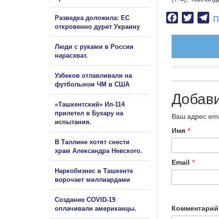
Facebook
Twitter
Te
Разведка доложила: ЕС
П
откровенно дурит Украину
Люди с руками в России
нарасхват.
Узбеков отлавливали на
футбольном ЧМ в США
Добав
«Ташкентский» Ил-114
прилетел в Бухару на
Ваш адрес ema
испытания.
Имя
*
В Таллине хотят снести
храм Александра Невского.
Email
*
Наркобизнес в Ташкенте
ворочает миллиардами
Создание COVID-19
Комментарий
оплачивали американцы.