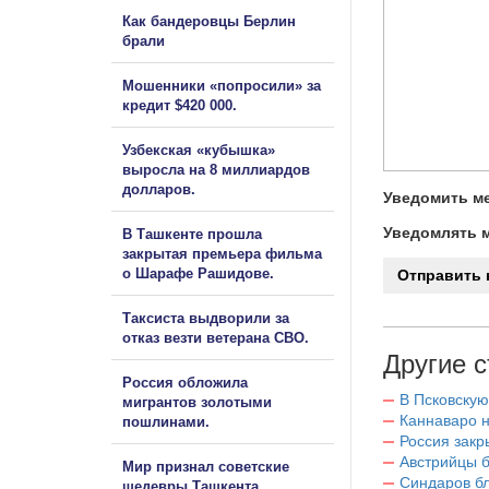
Как бандеровцы Берлин
брали
Мошенники «попросили» за
кредит $420 000.
Узбекская «кубышка»
выросла на 8 миллиардов
долларов.
Уведомить ме
Уведомлять м
В Ташкенте прошла
закрытая премьера фильма
о Шарафе Рашидове.
Таксиста выдворили за
отказ везти ветерана СВО.
Другие с
Россия обложила
В Псковскую
мигрантов золотыми
Каннаваро н
пошлинами.
Россия закр
Австрийцы б
Мир признал советские
Синдаров бл
шедевры Ташкента