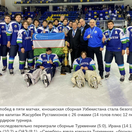
побед в пяти матчах, юношеская сборная Узбекистана стала безо
ее капитан Жасурбек Рустамхонов с 26 очками (14 голов плюс 12 
рдиром турнира.
оследовательно переиграли сборные Туркмении (5:0), Ирана (14:1
да (10:2) и ОАЭ (8:1). «Серебро» взяла команда Туркмении, «бронз