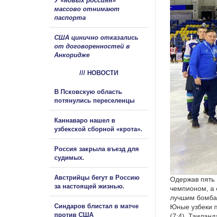
У «новых россиян»
массово отнимают
паспорта
США цинично отказались
от договоренностей в
Анкоридже
/// НОВОСТИ
В Псковскую область
потянулись переселенцы
Каннаваро нашел в
узбекской сборной «крота».
Россия закрыла въезд для
судимых.
Австрийцы бегут в Россию
Одержав пять 
за настоящей жизнью.
чемпионом, а 
лучшим бомба
Синдаров блистал в матче
Юные узбеки п
против США
(7:4), Таилан