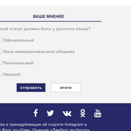
ВАШЕ МНЕНИЕ
акой статус должен быть у русского языка?
Официальный
Язык межнационального общения
Региональный
Никакой
итоги
ta и принадлежащие ей соцсети Instagram и
ат Фатх аш-Шам» (бывшая «Джабхат ан-Нусра»,