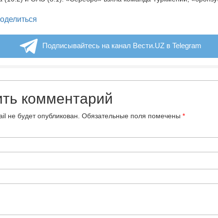
legram
оделиться
Подписывайтесь на канал Вести.UZ в Telegram
ить комментарий
il не будет опубликован.
Обязательные поля помечены
*