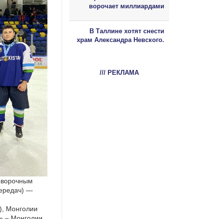
ворочает миллиардами
В Таллине хотят снести
храм Александра Невского.
/// РЕКЛАМА
говорочным
передач) —
), Монголии
у» – Монголии.