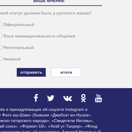
ВАШЕ МНЕНИЕ
акой статус должен быть у русского языка?
Официальный
Язык межнационального общения
Региональный
Никакой
итоги
ta и принадлежащие ей соцсети Instagram и
ат Фатх аш-Шам» (бывшая «Джабхат ан-Нусра»,
мско-татарского народа», «Свидетели Иеговы»,
ий союз», «Формат-18», «Хизб ут-Тахрир», «Фонд
по решению суда; её основатель Алексей Навальный