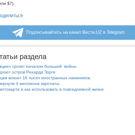
или $7).
legram
оделиться
Подписывайтесь на канал Вести.UZ в Telegram
татьи раздела
нкции» грозят началом большой войны
роют остров Рихарда Зорге
цев воюют 16 тысяч иностранных наемников.
ернули 4 миллиона зарплаты.
риптокарта и как использовать в повседневной жизни