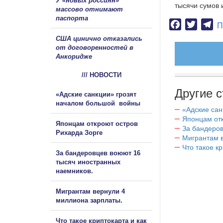
У «новых россиян»
тысячи сумов 
массово отнимают
паспорта
Facebook
Twitter
Te
П
США цинично отказались
от договоренностей в
Анкоридже
/// НОВОСТИ
Другие с
«Адские санкции» грозят
началом большой войны
«Адские са
Японцам отк
Японцам откроют остров
За бандеров
Рихарда Зорге
Мигрантам в
Что такое к
За бандеровцев воюют 16
тысяч иностранных
наемников.
Мигрантам вернули 4
миллиона зарплаты.
Что такое криптокарта и как