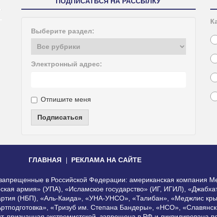
ПОДПИСАТЬСЯ НА РАССЫЛКУ
К
Выберите раздел:
Электронный адрес:
Отпишите меня
Подписаться
ГЛАВНАЯ
РЕКЛАМА НА САЙТЕ
, запрещенные в Российской Федерации: американская компания Me
еская армия» (УПА), «Исламское государство» (ИГ, ИГИЛ), «Джабх
артия (НБП), «Аль-Каида», «УНА-УНСО», «Талибан», «Меджлис кры
Артподготовка», «Тризуб им. Степана Бандеры», «НСО», «Славянск
нт, признанная экстремистской, запрещена в РФ и ликвидирована 