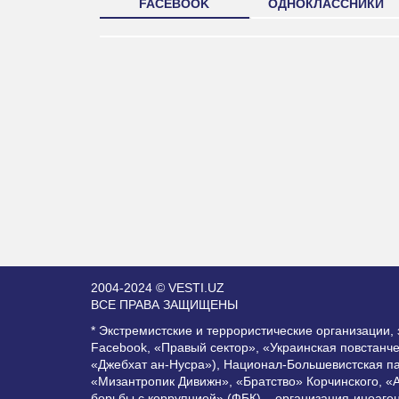
FACEBOOK
ОДНОКЛАССНИКИ
2004-2024 © VESTI.UZ
ВСЕ ПРАВА ЗАЩИЩЕНЫ
* Экстремистские и террористические организации
Facebook, «Правый сектор», «Украинская повстанч
«Джебхат ан-Нусра»), Национал-Большевистская п
«Мизантропик Дивижн», «Братство» Корчинского, «
борьбы с коррупцией» (ФБК) – организация-иноаге