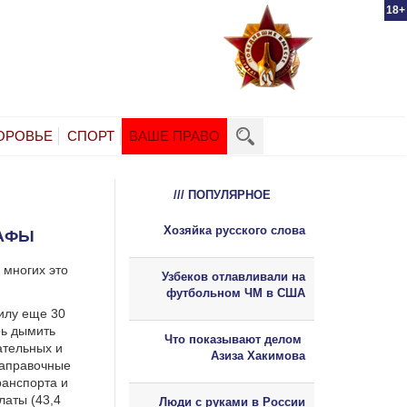
18+
ОРОВЬЕ
СПОРТ
ВАШЕ ПРАВО
/// ПОПУЛЯРНОЕ
Хозяйка русского слова
РАФЫ
 многих это
Узбеков отлавливали на
футбольном ЧМ в США
силу еще 30
ь дымить
Что показывают делом
ательных и
Азиза Хакимова
заправочные
ранспорта и
латы (43,4
Люди с руками в России