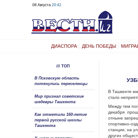
08 Августа
20:42
ДИАСПОРА
ДЕНЬ ПОБЕДЫ
МИГРА
/// ТОП
В Псковскую область
УЗБ
потянулись переселенцы
В Ташкенте ми
Мир признал советские
стало неприя
шедевры Ташкента
Между тем поп
декабря
прош
Как отметили 160-летие
отныне запрещ
первой русской школы
спортивно-озд
Ташкента
станции, на ул
других общест