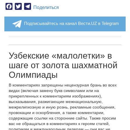
Facebook
Twitter
Telegram
Поделиться
Подписывайтесь на канал Вести.UZ в Telegram
Узбекские «малолетки» в
шаге от золота шахматной
Олимпиады
В комментариях запрещены нецензурная брань во всех
видах (включая замену букв символами или на
прикрепленных к комментариям изображениях),
высказывания, разжигающие межнациональную,
межрелигиозную и иную рознь, рекламные сообщения,
провокации и оскорбления, а также комментарии,
содержащие ссылки на сторонние сайты. Также просим
вас не обращаться в комментариях к героям статей,
политикам и международным лидерам — они вас не