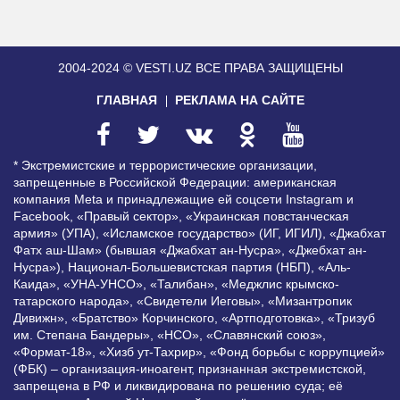
2004-2024 © VESTI.UZ
ВСЕ ПРАВА ЗАЩИЩЕНЫ
ГЛАВНАЯ
РЕКЛАМА НА САЙТЕ
* Экстремистские и террористические организации,
запрещенные в Российской Федерации: американская
компания Meta и принадлежащие ей соцсети Instagram и
Facebook, «Правый сектор», «Украинская повстанческая
армия» (УПА), «Исламское государство» (ИГ, ИГИЛ), «Джабхат
Фатх аш-Шам» (бывшая «Джабхат ан-Нусра», «Джебхат ан-
Нусра»), Национал-Большевистская партия (НБП), «Аль-
Каида», «УНА-УНСО», «Талибан», «Меджлис крымско-
татарского народа», «Свидетели Иеговы», «Мизантропик
Дивижн», «Братство» Корчинского, «Артподготовка», «Тризуб
им. Степана Бандеры», «НСО», «Славянский союз»,
«Формат-18», «Хизб ут-Тахрир», «Фонд борьбы с коррупцией»
(ФБК) – организация-иноагент, признанная экстремистской,
запрещена в РФ и ликвидирована по решению суда; её