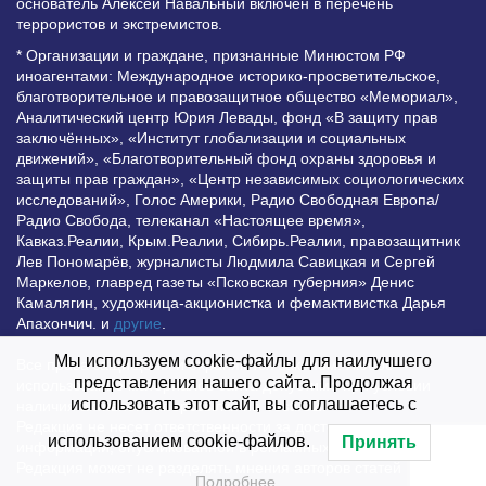
основатель Алексей Навальный включён в перечень
террористов и экстремистов.
* Организации и граждане, признанные Минюстом РФ
иноагентами: Международное историко-просветительское,
благотворительное и правозащитное общество «Мемориал»,
Аналитический центр Юрия Левады, фонд «В защиту прав
заключённых», «Институт глобализации и социальных
движений», «Благотворительный фонд охраны здоровья и
защиты прав граждан», «Центр независимых социологических
исследований», Голос Америки, Радио Свободная Европа/
Радио Свобода, телеканал «Настоящее время»,
Кавказ.Реалии, Крым.Реалии, Сибирь.Реалии, правозащитник
Лев Пономарёв, журналисты Людмила Савицкая и Сергей
Маркелов, главред газеты «Псковская губерния» Денис
Камалягин, художница-акционистка и фемактивистка Дарья
Апахончич. и
другие
.
Мы используем cookie-файлы для наилучшего
Все права защищены и охраняются законом. Любое
представления нашего сайта. Продолжая
использование материалов сайта допустимо при условии
использовать этот сайт, вы соглашаетесь с
наличия активной гиперссылки на Vesti.UZ.
Редакция не несет ответственности за достоверность
использованием cookie-файлов.
Принять
информации, опубликованной в рекламных объявлениях.
Редакция может не разделять мнения авторов статей
Подробнее…