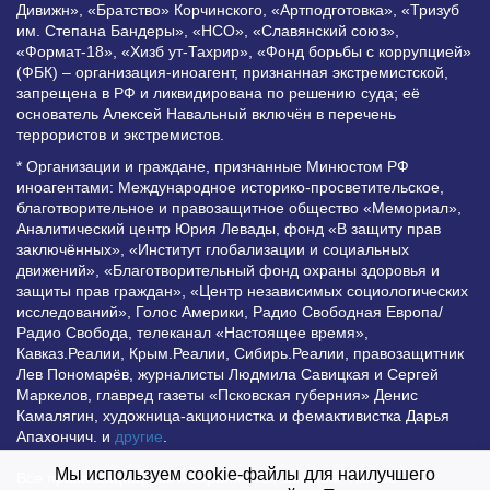
Дивижн», «Братство» Корчинского, «Артподготовка», «Тризуб
им. Степана Бандеры», «НСО», «Славянский союз»,
«Формат-18», «Хизб ут-Тахрир», «Фонд борьбы с коррупцией»
(ФБК) – организация-иноагент, признанная экстремистской,
запрещена в РФ и ликвидирована по решению суда; её
основатель Алексей Навальный включён в перечень
террористов и экстремистов.
* Организации и граждане, признанные Минюстом РФ
иноагентами: Международное историко-просветительское,
благотворительное и правозащитное общество «Мемориал»,
Аналитический центр Юрия Левады, фонд «В защиту прав
заключённых», «Институт глобализации и социальных
движений», «Благотворительный фонд охраны здоровья и
защиты прав граждан», «Центр независимых социологических
исследований», Голос Америки, Радио Свободная Европа/
Радио Свобода, телеканал «Настоящее время»,
Кавказ.Реалии, Крым.Реалии, Сибирь.Реалии, правозащитник
Лев Пономарёв, журналисты Людмила Савицкая и Сергей
Маркелов, главред газеты «Псковская губерния» Денис
Камалягин, художница-акционистка и фемактивистка Дарья
Апахончич. и
другие
.
Мы используем cookie-файлы для наилучшего
Все права защищены и охраняются законом. Любое