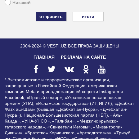
Никакой
итоги
2004-2024 © VESTI.UZ
ВСЕ ПРАВА ЗАЩИЩЕНЫ
ГЛАВНАЯ
РЕКЛАМА НА САЙТЕ
* Экстремистские и террористические организации,
запрещенные в Российской Федерации: американская
компания Meta и принадлежащие ей соцсети Instagram и
Facebook, «Правый сектор», «Украинская повстанческая
армия» (УПА), «Исламское государство» (ИГ, ИГИЛ), «Джабхат
Фатх аш-Шам» (бывшая «Джабхат ан-Нусра», «Джебхат ан-
Нусра»), Национал-Большевистская партия (НБП), «Аль-
Каида», «УНА-УНСО», «Талибан», «Меджлис крымско-
татарского народа», «Свидетели Иеговы», «Мизантропик
Дивижн», «Братство» Корчинского, «Артподготовка», «Тризуб
им. Степана Бандеры», «НСО», «Славянский союз»,