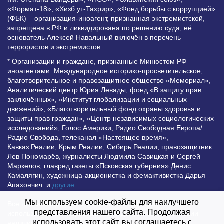
«Формат-18», «Хизб ут-Тахрир», «Фонд борьбы с коррупцией»
(ФБК) – организация-иноагент, признанная экстремистской,
запрещена в РФ и ликвидирована по решению суда; её
основатель Алексей Навальный включён в перечень
террористов и экстремистов.
* Организации и граждане, признанные Минюстом РФ
иноагентами: Международное историко-просветительское,
благотворительное и правозащитное общество «Мемориал»,
Аналитический центр Юрия Левады, фонд «В защиту прав
заключённых», «Институт глобализации и социальных
движений», «Благотворительный фонд охраны здоровья и
защиты прав граждан», «Центр независимых социологических
исследований», Голос Америки, Радио Свободная Европа/
Радио Свобода, телеканал «Настоящее время»,
Кавказ.Реалии, Крым.Реалии, Сибирь.Реалии, правозащитник
Лев Пономарёв, журналисты Людмила Савицкая и Сергей
Маркелов, главред газеты «Псковская губерния» Денис
Камалягин, художница-акционистка и фемактивистка Дарья
Апахончич. и
другие
.
Мы используем cookie-файлы для наилучшего
Все права защищены и охраняются законом. Любое
представления нашего сайта. Продолжая
использование материалов сайта допустимо при условии
использовать этот сайт, вы соглашаетесь с
наличия активной гиперссылки на Vesti.UZ.