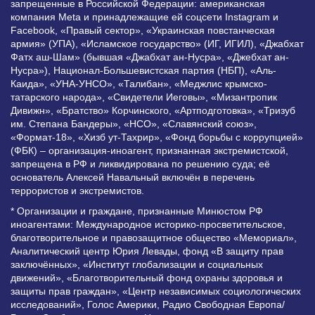
запрещенные в Российской Федерации: американская
компания Meta и принадлежащие ей соцсети Instagram и
Facebook, «Правый сектор», «Украинская повстанческая
армия» (УПА), «Исламское государство» (ИГ, ИГИЛ), «Джабхат
Фатх аш-Шам» (бывшая «Джабхат ан-Нусра», «Джебхат ан-
Нусра»), Национал-Большевистская партия (НБП), «Аль-
Каида», «УНА-УНСО», «Талибан», «Меджлис крымско-
татарского народа», «Свидетели Иеговы», «Мизантропик
Дивижн», «Братство» Корчинского, «Артподготовка», «Тризуб
им. Степана Бандеры», «НСО», «Славянский союз»,
«Формат-18», «Хизб ут-Тахрир», «Фонд борьбы с коррупцией»
(ФБК) – организация-иноагент, признанная экстремистской,
запрещена в РФ и ликвидирована по решению суда; её
основатель Алексей Навальный включён в перечень
террористов и экстремистов.
* Организации и граждане, признанные Минюстом РФ
иноагентами: Международное историко-просветительское,
благотворительное и правозащитное общество «Мемориал»,
Аналитический центр Юрия Левады, фонд «В защиту прав
заключённых», «Институт глобализации и социальных
движений», «Благотворительный фонд охраны здоровья и
защиты прав граждан», «Центр независимых социологических
исследований», Голос Америки, Радио Свободная Европа/