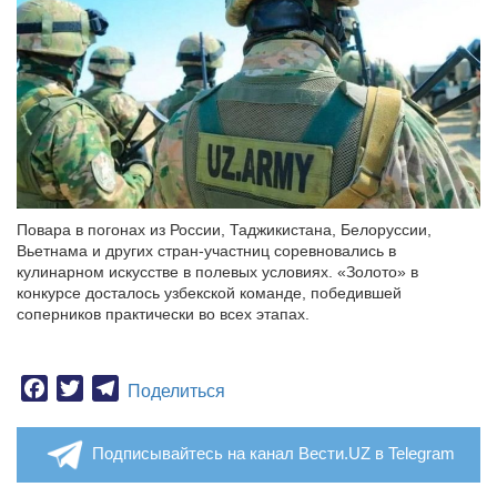
Повара в погонах из России, Таджикистана, Белоруссии,
Вьетнама и других стран-участниц соревновались в
кулинарном искусстве в полевых условиях. «Золото» в
конкурсе досталось узбекской команде, победившей
соперников практически во всех этапах.
Facebook
Twitter
Telegram
Поделиться
Подписывайтесь на канал Вести.UZ в Telegram