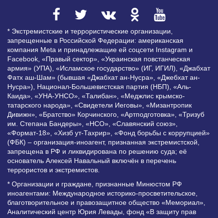
* Экстремистские и террористические организации,
запрещенные в Российской Федерации: американская
компания Meta и принадлежащие ей соцсети Instagram и
Facebook, «Правый сектор», «Украинская повстанческая
армия» (УПА), «Исламское государство» (ИГ, ИГИЛ), «Джабхат
Фатх аш-Шам» (бывшая «Джабхат ан-Нусра», «Джебхат ан-
Нусра»), Национал-Большевистская партия (НБП), «Аль-
Каида», «УНА-УНСО», «Талибан», «Меджлис крымско-
татарского народа», «Свидетели Иеговы», «Мизантропик
Дивижн», «Братство» Корчинского, «Артподготовка», «Тризуб
им. Степана Бандеры», «НСО», «Славянский союз»,
«Формат-18», «Хизб ут-Тахрир», «Фонд борьбы с коррупцией»
(ФБК) – организация-иноагент, признанная экстремистской,
запрещена в РФ и ликвидирована по решению суда; её
основатель Алексей Навальный включён в перечень
террористов и экстремистов.
* Организации и граждане, признанные Минюстом РФ
иноагентами: Международное историко-просветительское,
благотворительное и правозащитное общество «Мемориал»,
Аналитический центр Юрия Левады, фонд «В защиту прав