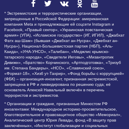
* Экстремистские и террористические организации,
запрещенные в Российской Федерации: американская
компания Meta и принадлежащие ей соцсети Instagram и
Facebook, «Правый сектор», «Украинская повстанческая
армия» (УПА), «Исламское государство» (ИГ, ИГИЛ), «Джабхат
Фатх аш-Шам» (бывшая «Джабхат ан-Нусра», «Джебхат ан-
Нусра»), Национал-Большевистская партия (НБП), «Аль-
Каида», «УНА-УНСО», «Талибан», «Меджлис крымско-
татарского народа», «Свидетели Иеговы», «Мизантропик
Дивижн», «Братство» Корчинского, «Артподготовка», «Тризуб
им. Степана Бандеры», «НСО», «Славянский союз»,
«Формат-18», «Хизб ут-Тахрир», «Фонд борьбы с коррупцией»
(ФБК) – организация-иноагент, признанная экстремистской,
запрещена в РФ и ликвидирована по решению суда; её
основатель Алексей Навальный включён в перечень
террористов и экстремистов.
* Организации и граждане, признанные Минюстом РФ
иноагентами: Международное историко-просветительское,
благотворительное и правозащитное общество «Мемориал»,
Аналитический центр Юрия Левады, фонд «В защиту прав
заключённых», «Институт глобализации и социальных